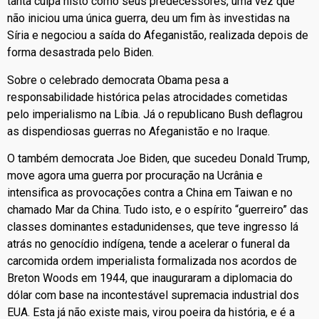
tanta culpa nisto como seus predecessores, uma vez que
não iniciou uma única guerra, deu um fim às investidas na
Síria e negociou a saída do Afeganistão, realizada depois de
forma desastrada pelo Biden.
Sobre o celebrado democrata Obama pesa a
responsabilidade histórica pelas atrocidades cometidas
pelo imperialismo na Líbia. Já o republicano Bush deflagrou
as dispendiosas guerras no Afeganistão e no Iraque.
O também democrata Joe Biden, que sucedeu Donald Trump,
move agora uma guerra por procuração na Ucrânia e
intensifica as provocações contra a China em Taiwan e no
chamado Mar da China. Tudo isto, e o espírito “guerreiro” das
classes dominantes estadunidenses, que teve ingresso lá
atrás no genocídio indígena, tende a acelerar o funeral da
carcomida ordem imperialista formalizada nos acordos de
Breton Woods em 1944, que inauguraram a diplomacia do
dólar com base na incontestável supremacia industrial dos
EUA. Esta já não existe mais, virou poeira da história, e é a