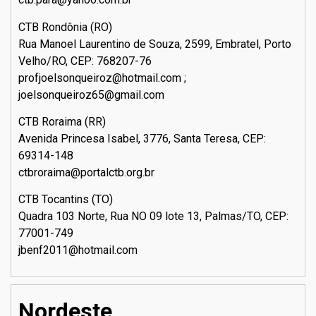
CTB Rondônia (RO)
Rua Manoel Laurentino de Souza, 2599, Embratel, Porto
Velho/RO, CEP: 768207-76
profjoelsonqueiroz@hotmail.com ;
joelsonqueiroz65@gmail.com
CTB Roraima (RR)
Avenida Princesa Isabel, 3776, Santa Teresa, CEP:
69314-148
ctbroraima@portalctb.org.br
CTB Tocantins (TO)
Quadra 103 Norte, Rua NO 09 lote 13, Palmas/TO, CEP:
77001-749
jbenf2011@hotmail.com
Nordeste