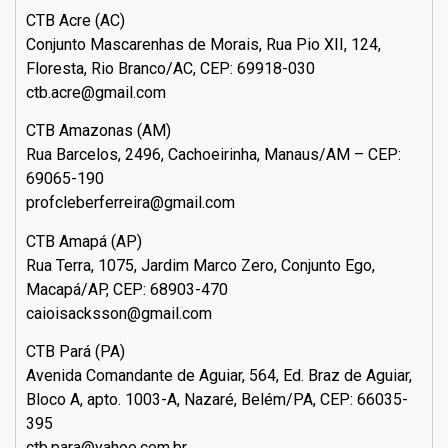
CTB Acre (AC)
Conjunto Mascarenhas de Morais, Rua Pio XII, 124,
Floresta, Rio Branco/AC, CEP: 69918-030
ctb.acre@gmail.com
CTB Amazonas (AM)
Rua Barcelos, 2496, Cachoeirinha, Manaus/AM – CEP:
69065-190
profcleberferreira@gmail.com
CTB Amapá (AP)
Rua Terra, 1075, Jardim Marco Zero, Conjunto Ego,
Macapá/AP, CEP: 68903-470
caioisacksson@gmail.com
CTB Pará (PA)
Avenida Comandante de Aguiar, 564, Ed. Braz de Aguiar,
Bloco A, apto. 1003-A, Nazaré, Belém/PA, CEP: 66035-
395
ctb.para@yahoo.com.br