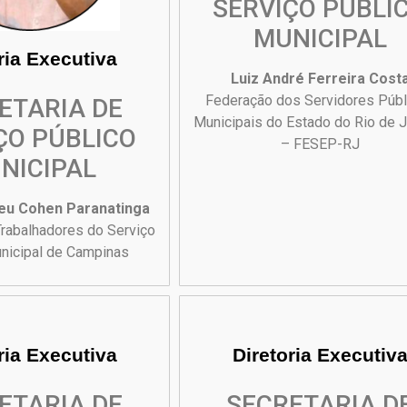
SERVIÇO PÚBLI
MUNICIPAL
ria Executiva
Luiz André Ferreira Cost
Federação dos Servidores Públ
ETARIA DE
Municipais do Estado do Rio de J
ÇO PÚBLICO
– FESEP-RJ
NICIPAL
eu Cohen Paranatinga
Trabalhadores do Serviço
nicipal de Campinas
ria Executiva
Diretoria Executiv
ETARIA DE
SECRETARIA D