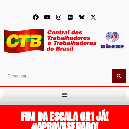
FIM DA ESCALA 6X1 JÁ!
#APROVASENADO!