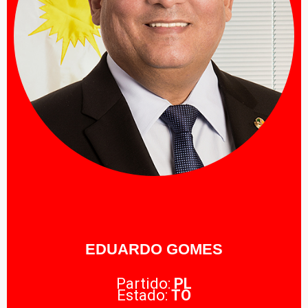
EDUARDO GOMES
Partido:
PL
Estado:
TO