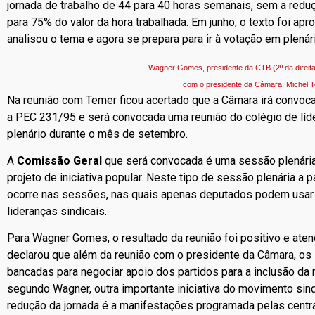
jornada de trabalho de 44 para 40 horas semanais, sem a reduçã
para 75% do valor da hora trabalhada. Em junho, o texto foi a
analisou o tema e agora se prepara para ir à votação em plenár
Wagner Gomes, presidente da CTB (2º da direita 
com o presidente da Câmara, Michel T
Na reunião com Temer ficou acertado que a Câmara irá convoc
a PEC 231/95 e será convocada uma reunião do colégio de líde
plenário durante o mês de setembro.
A
Comissão Geral
que será convocada é uma sessão plenária
projeto de iniciativa popular. Neste tipo de sessão plenária a
ocorre nas sessões, nas quais apenas deputados podem usar a
lideranças sindicais.
Para Wagner Gomes, o resultado da reunião foi positivo e aten
declarou que além da reunião com o presidente da Câmara, os 
bancadas para negociar apoio dos partidos para a inclusão da 
segundo Wagner, outra importante iniciativa do movimento sind
redução da jornada é a manifestações programada pelas centra