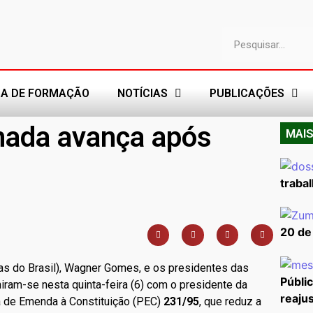
A DE FORMAÇÃO
NOTÍCIAS
PUBLICAÇÕES
rnada avança após
MAIS
trabal
20 de
as do Brasil), Wagner Gomes, e os presidentes das
Públi
niram-se nesta quinta-feira (6) com o presidente da
reajus
a de Emenda à Constituição (PEC)
231/95
, que reduz a