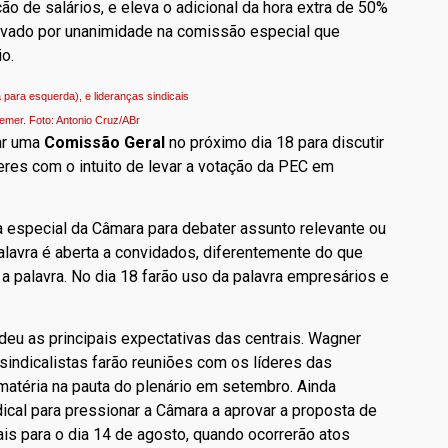
o de salários, e eleva o adicional da hora extra de 50%
provado por unanimidade na comissão especial que
io.
para esquerda), e lideranças sindicais
emer. Foto: Antonio Cruz/ABr
ar uma
Comissão Geral
no próximo dia 18 para discutir
res com o intuito de levar a votação da PEC em
 especial da Câmara para debater assunto relevante ou
 palavra é aberta a convidados, diferentemente do que
 palavra. No dia 18 farão uso da palavra empresários e
deu as principais expectativas das centrais. Wagner
sindicalistas farão reuniões com os líderes das
matéria na pauta do plenário em setembro. Ainda
ical para pressionar a Câmara a aprovar a proposta de
is para o dia 14 de agosto, quando ocorrerão atos