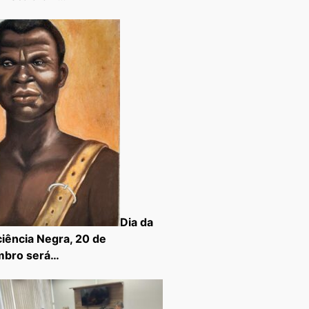
Dia da
iência Negra, 20 de
mbro será…