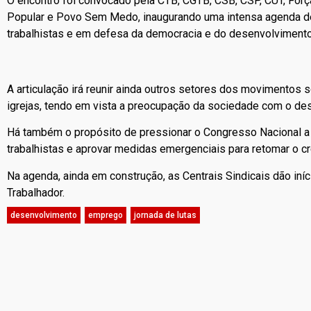
O encontro foi convocado pela CTB, CGTB, CSB, CSP, CUT, Força 
Popular e Povo Sem Medo, inaugurando uma intensa agenda de r
trabalhistas e em defesa da democracia e do desenvolvimento
A articulação irá reunir ainda outros setores dos movimentos
igrejas, tendo em vista a preocupação da sociedade com o d
Há também o propósito de pressionar o Congresso Nacional a b
trabalhistas e aprovar medidas emergenciais para retomar o 
Na agenda, ainda em construção, as Centrais Sindicais dão iní
Trabalhador.
desenvolvimento
,
emprego
,
jornada de lutas