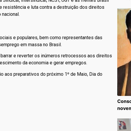
Sindical, Intersindical, NCST, UGT e as frentes Brasil
esistência e luta contra a destruição dos direitos
 nacional.
 sociais e populares, bem como representantes das
esemprego em massa no Brasil.
arrar e reverter os inúmeros retrocessos aos direitos
crescimento da economia e gerar empregos.
cio aos preparativos do próximo 1º de Maio, Dia do
Consc
nove