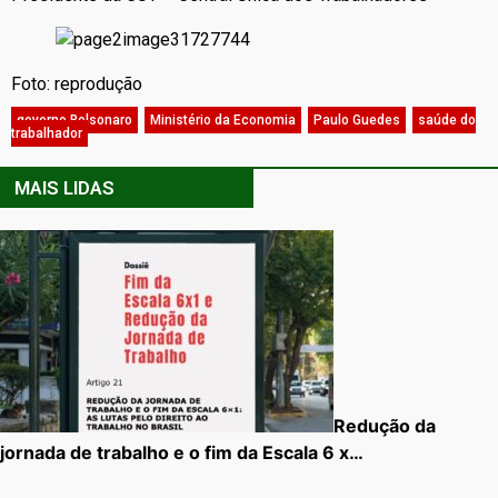
Foto: reprodução
governo Bolsonaro
,
Ministério da Economia
,
Paulo Guedes
,
saúde do
trabalhador
MAIS LIDAS
Redução da
jornada de trabalho e o fim da Escala 6 x…