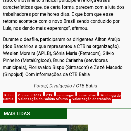
isso, o movimento sindical participa e reforça essas
características que, de certa forma, parecem com a luta dos
trabalhadores por melhores dias. E que bom que esse
retorno acontece com o novo Brasil sendo conduzido por
Lula, nos dando mais esperança”, afirmou.
Durante o desfile, participaram os dirigentes Ailton Araújo
(dos Bancários e que representou a CTB na organização),
Weslen Moreira (APLB), Sônia Maria (Fetracom), Silvio
Pinheiro (Metalúrgicos), Bruno Carianha (servidores
municipais), Florisvaldo Bispo (Sintracom) e Zezé Macedo
(Sinpojud). Com informações da CTB Bahia.
Fotos/; Divulgação / CTB Bahia
Bahia
,
Carnaval 2023
,
CTB
,
empregos
,
juros altos
,
Mudança do
Garcia
,
Valorização do Salário Mínimo
,
valorização do trabalho
MAIS LIDAS