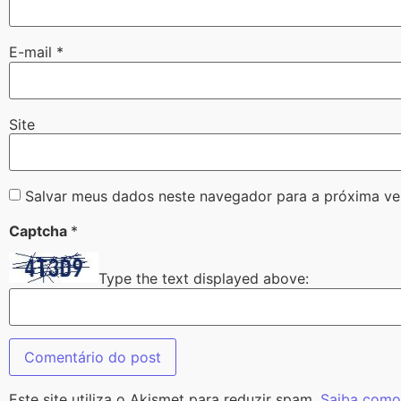
E-mail
*
Site
Salvar meus dados neste navegador para a próxima ve
Captcha
*
Type the text displayed above:
Este site utiliza o Akismet para reduzir spam.
Saiba como