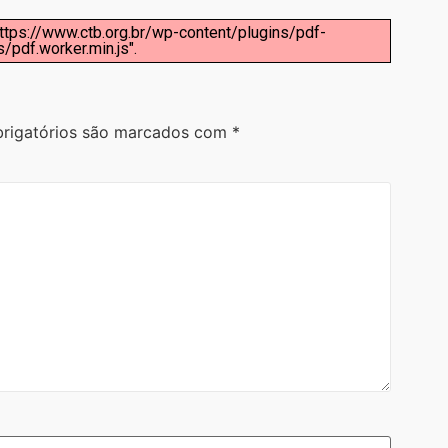
: https://www.ctb.org.br/wp-content/plugins/pdf-
pdf.worker.min.js".
rigatórios são marcados com
*