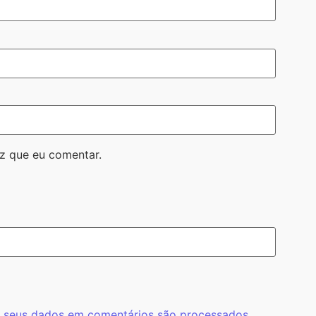
z que eu comentar.
 seus dados em comentários são processados
.