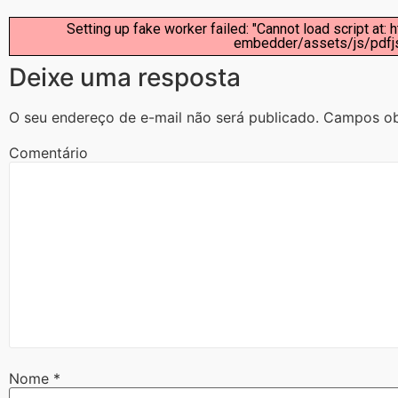
Setting up fake worker failed: "Cannot load script at
embedder/assets/js/pdfjs/
Deixe uma resposta
O seu endereço de e-mail não será publicado.
Campos ob
Comentário
Nome
*