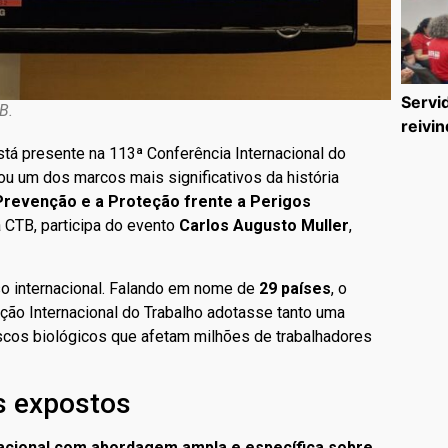
Servi
B.
reivin
stá presente na 113ª Conferência Internacional do
ou um dos marcos mais significativos da história
revenção e a Proteção frente a Perigos
 CTB, participa do evento
Carlos Augusto Muller
,
o internacional. Falando em nome de
29 países
, o
ção Internacional do Trabalho adotasse tanto uma
iscos biológicos que afetam milhões de trabalhadores
s expostos
nacional com abordagem ampla e específica sobre