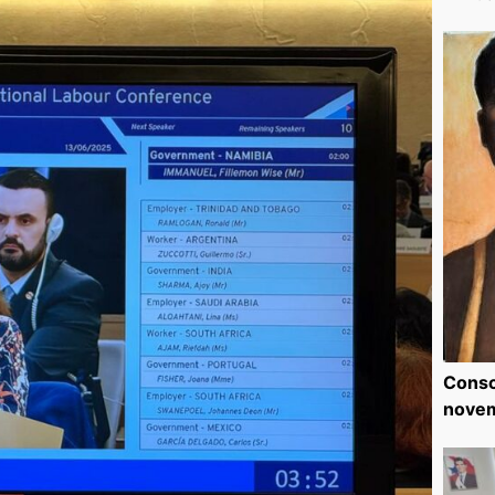
Consc
nove