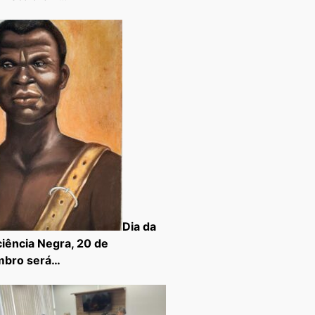
Dia da
iência Negra, 20 de
mbro será…