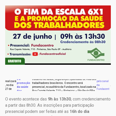
“
O fim da
Fundace
transmiss
escala 6×1
, com o objetivo de discutir os impactos da jornada de
ntro
ão on-line
e a
trabalho na saúde, segurança e qualidade de vida dos
realizará
pelo canal
promoção
trabalhadores brasileiros. O encontro será
, no dia
da
.
da saúde
presencial, no auditório da Fundacentro, localizado na
27 de
Fundacent
dos
Rua Capote Valente, 710 – Pinheiros – São Paulo/SP, e
junho, o
ro no
trabalhador
também contará com
evento
YouTube
O evento acontece das
9h às 13h30
, com credenciamento
es
”
a partir das 8h30. As inscrições para participação
presencial podem ser feitas até as
16h do dia