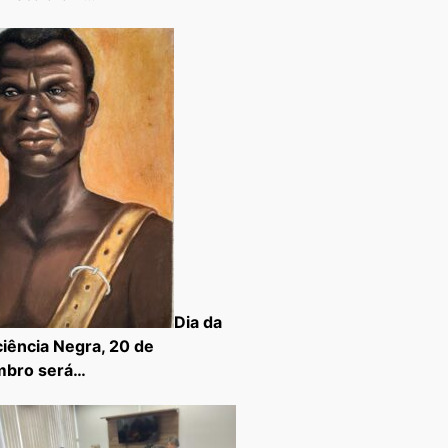
Dia da
iência Negra, 20 de
mbro será…