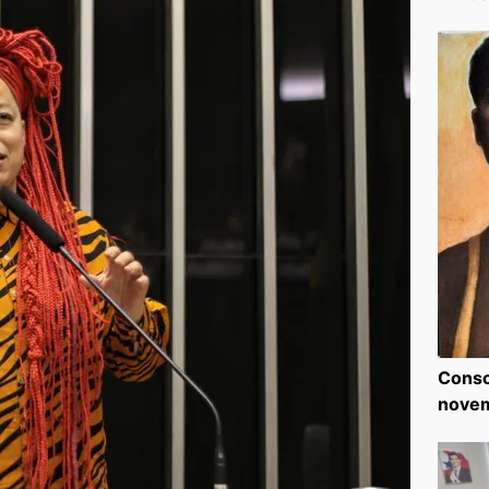
Consc
nove