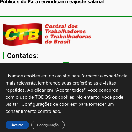
Públicos do Pará reivindicam reajuste salarial
Contatos:
secgeral@ctb.org.br
Usamos cookies em nosso site para fornecer a experiência 
mais relevante, lembrando suas preferências e visitas 
11 3874-0040
repetidas. Ao clicar em “Aceitar todos”, você concorda 
com o uso de TODOS os cookies. No entanto, você pode 
Rua Cardoso de Almeida, 1843, Sumaré São Paulo - SP -
visitar "Configurações de cookies" para fornecer um 
Brasil CEP: 01251-001
consentimento controlado.
Desenvolvido por:
Aceitar
Configuração