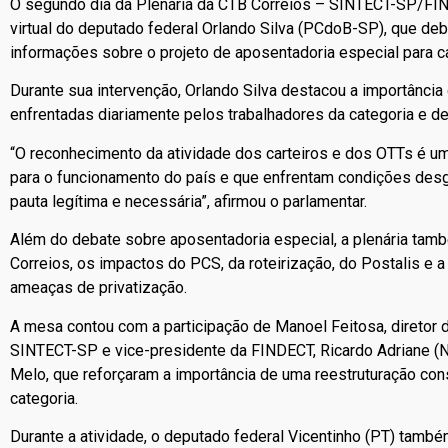
O segundo dia da Plenária da CTB Correios – SINTECT-SP/FIN
virtual do deputado federal
Orlando Silva (PCdoB-SP)
, que de
informações sobre o projeto de aposentadoria especial para c
Durante sua intervenção, Orlando Silva destacou a importânci
enfrentadas diariamente pelos trabalhadores da categoria e de
“O reconhecimento da atividade dos carteiros e dos OTTs é um
para o funcionamento do país e que enfrentam condições desg
pauta legítima e necessária”, afirmou o parlamentar.
Além do debate sobre aposentadoria especial, a plenária tamb
Correios, os impactos do PCS, da roteirização, do Postalis e
ameaças de privatização.
A mesa contou com a participação de Manoel Feitosa, diretor 
SINTECT-SP e vice-presidente da FINDECT, Ricardo Adriane (N
Melo, que reforçaram a importância de uma reestruturação cons
categoria.
Durante a atividade, o deputado federal
Vicentinho (PT)
também 