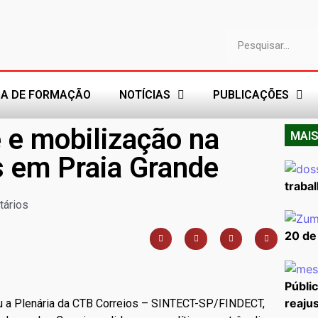
A DE FORMAÇÃO
NOTÍCIAS
PUBLICAÇÕES
 e mobilização na
MAIS
s em Praia Grande
trabal
ários
20 de
Públi
reajus
iou a Plenária da CTB Correios – SINTECT-SP/FINDECT,