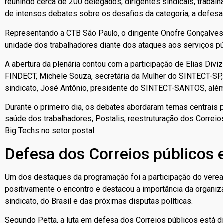
reunindo cerca de 200 delegados, dirigentes sindicais, trabalh
de intensos debates sobre os desafios da categoria, a defesa 
Representando a CTB São Paulo, o dirigente Onofre Gonçalves 
unidade dos trabalhadores diante dos ataques aos serviços púb
A abertura da plenária contou com a participação de Elias Div
FINDECT, Michele Souza, secretária da Mulher do SINTECT-SP, S
sindicato, José Antônio, presidente do SINTECT-SANTOS, além 
Durante o primeiro dia, os debates abordaram temas centrais p
saúde dos trabalhadores, Postalis, reestruturação dos Correi
Big Techs no setor postal.
Defesa dos Correios públicos 
Um dos destaques da programação foi a participação do verea
positivamente o encontro e destacou a importância da organiz
sindicato, do Brasil e das próximas disputas políticas.
Segundo Petta, a luta em defesa dos Correios públicos está d