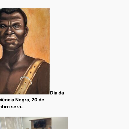
Dia da
iência Negra, 20 de
mbro será…