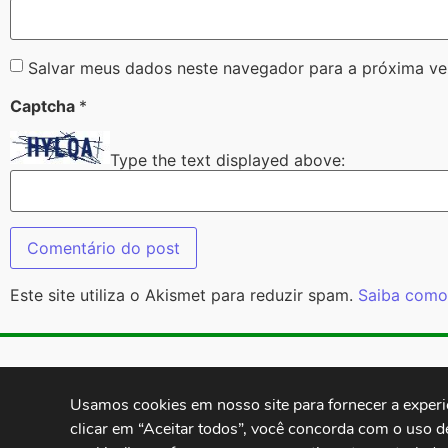
Salvar meus dados neste navegador para a próxima ve
Captcha
*
Type the text displayed above:
Este site utiliza o Akismet para reduzir spam.
Saiba como
Contatos:
secgeral@
Usamos cookies em nosso site para fornecer a experiên
clicar em “Aceitar todos”, você concorda com o uso d