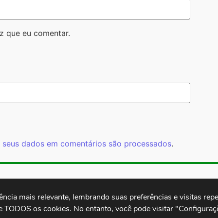
z que eu comentar.
 seus dados em comentários são processados
.
Rua Cardoso 
ctb.org.br
11 3874-0040
Paulo - SP -
cia mais relevante, lembrando suas preferências e visitas repet
e TODOS os cookies. No entanto, você pode visitar "Configuraçõ