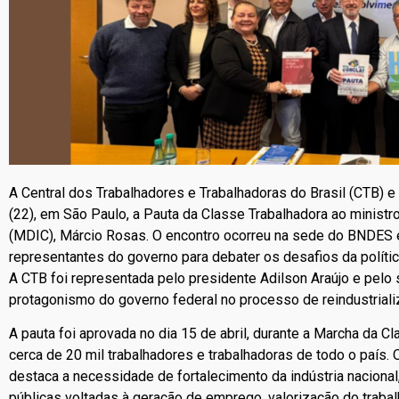
A Central dos Trabalhadores e Trabalhadoras do Brasil (CTB) e
(22), em São Paulo, a Pauta da Classe Trabalhadora ao ministr
(MDIC), Márcio Rosas. O encontro ocorreu na sede do BNDES e
representantes do governo para debater os desafios da política
A CTB foi representada pelo presidente Adilson Araújo e pelo 
protagonismo do governo federal no processo de reindustriali
A pauta foi aprovada no dia 15 de abril, durante a Marcha da Cl
cerca de 20 mil trabalhadores e trabalhadoras de todo o país.
destaca a necessidade de fortalecimento da indústria nacional,
públicas voltadas à geração de emprego, valorização do trab