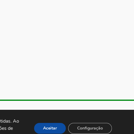
de Almeida, 1843, Sumaré São
 Brasil CEP: 01251-001
idas. Ao 
es de 
Aceitar
Configuração