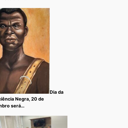
Dia da
iência Negra, 20 de
mbro será…