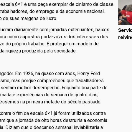
a escala 6×1 é uma peça exemplar de cinismo de classe.
rabalhadores, do emprego e da economia nacional,
 de suas margens de lucro.
e lucram diariamente com jornadas extenuantes, baixos
Servi
gora como supostos porta-vozes dos interesses dos
reivin
ve do próprio trabalho. É proteger um modelo de
 da riqueza produzida pela sociedade.
angedor. Em 1926, há quase cem anos, Henry Ford
truísmo, mas porque compreendeu que trabalhadores
esentam melhor desempenho. Enquanto boa parte do
rnada e experiências de semana de quatro dias,
véssemos na primeira metade do século passado.
tra o fim da escala 6×1 já foram utilizados contra
am que a jornada de oito horas destruiria a economia.
a. Diziam que o descanso semanal inviabilizaria a