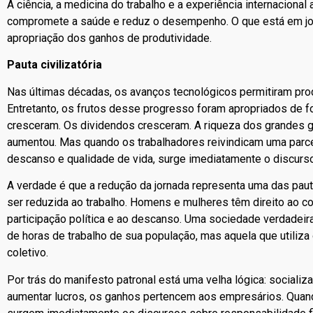
A ciência, a medicina do trabalho e a experiência internacion
compromete a saúde e reduz o desempenho.
O que está em jo
apropriação dos ganhos de produtividade.
Pauta civilizatória
Nas últimas décadas, os avanços tecnológicos permitiram pro
Entretanto, os frutos desse progresso foram apropriados de f
cresceram. Os dividendos cresceram. A riqueza dos grandes 
aumentou. Mas quando os trabalhadores reivindicam uma parc
descanso e qualidade de vida, surge imediatamente o discurso 
A verdade é que a redução da jornada representa uma das paut
ser reduzida ao trabalho. Homens e mulheres têm direito ao conví
participação política e ao descanso. Uma sociedade verdadei
de horas de trabalho de sua população, mas aquela que utiliz
coletivo.
Por trás do manifesto patronal está uma velha lógica: socializar
aumentar lucros, os ganhos pertencem aos empresários. Quando