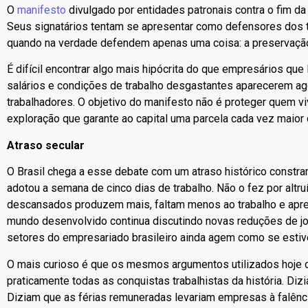
O
manifesto
divulgado por entidades patronais contra o fim d
Seus signatários tentam se apresentar como defensores dos t
quando na verdade defendem apenas uma coisa: a preservação
É difícil encontrar algo mais hipócrita do que empresários qu
salários e condições de trabalho desgastantes aparecerem a
trabalhadores. O objetivo do manifesto não é proteger quem vi
exploração que garante ao capital uma parcela cada vez maior
Atraso secular
O Brasil chega a esse debate com um atraso histórico constr
adotou a semana de cinco dias de trabalho. Não o fez por al
descansados produzem mais, faltam menos ao trabalho e apr
mundo desenvolvido continua discutindo novas reduções de jo
setores do empresariado brasileiro ainda agem como se esti
O mais curioso é que os mesmos argumentos utilizados hoje con
praticamente todas as conquistas trabalhistas da história. Dizi
Diziam que as férias remuneradas levariam empresas à falênci