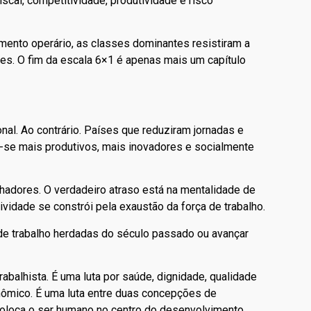
cal, competitividade, produtividade e risco
ento operário, as classes dominantes resistiram a
es. O fim da escala 6×1 é apenas mais um capítulo
onal. Ao contrário. Países que reduziram jornadas e
-se mais produtivos, mais inovadores e socialmente
lhadores. O verdadeiro atraso está na mentalidade de
vidade se constrói pela exaustão da força de trabalho.
 de trabalho herdadas do século passado ou avançar
rabalhista. É uma luta por saúde, dignidade, qualidade
onômico. É uma luta entre duas concepções de
coloca o ser humano no centro do desenvolvimento.