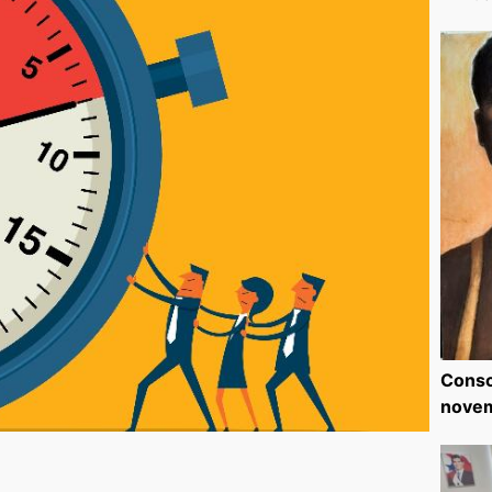
Consc
nove