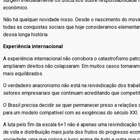
surgem imediatamente os discursos sobre responsabilidade fis
econômico.
Não há qualquer novidade nisso. Desde o nascimento do movim
todas as conquistas sociais que hoje consideramos elementar
dessa longa história.
Experiência internacional
A experiência internacional não corrobora o catastrofismo patr
ampliaram direitos não colapsaram. Em muitos casos tornaram
mais equilibrados.
O verdadeiro anacronismo não está na reivindicação dos traba
setores empresariais que continuam acreditando que competiti
O Brasil precisa decidir se quer permanecer preso a relações
para um modelo compatível com as exigências do século XXI.
A luta pelo fim da escala 6×1 não é apenas uma reivindicação t
de vida e distribuição mais justa dos frutos do progresso ec
sociedade: uma que coloca o lucro acima de tudo e outra que 