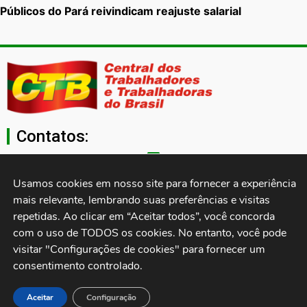
Públicos do Pará reivindicam reajuste salarial
Contatos:
secgeral@ctb.org.br
Usamos cookies em nosso site para fornecer a experiência 
mais relevante, lembrando suas preferências e visitas 
11 3874-0040
repetidas. Ao clicar em “Aceitar todos”, você concorda 
com o uso de TODOS os cookies. No entanto, você pode 
Rua Cardoso de Almeida, 1843, Sumaré São Paulo - SP -
visitar "Configurações de cookies" para fornecer um 
Brasil CEP: 01251-001
consentimento controlado.
Desenvolvido por:
Aceitar
Configuração