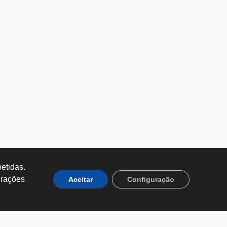
tidas. 
rações 
Aceitar
Configuração