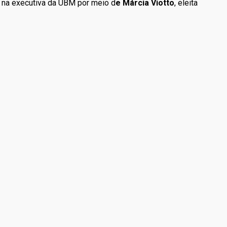
 na executiva da UBM por meio d
e Márcia Viotto
, eleita