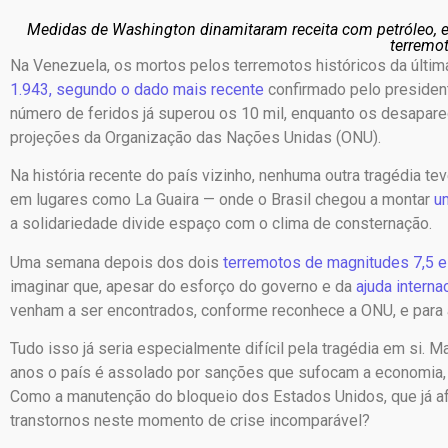
Medidas de Washington dinamitaram receita com petróleo, e
terremo
Na Venezuela, os mortos pelos terremotos históricos da última
1.943, segundo o dado mais recente
confirmado pelo presiden
número de feridos já superou os 10 mil, enquanto os desapar
projeções da Organização das Nações Unidas (ONU).
Na história recente do país vizinho, nenhuma outra tragédia te
em lugares como La Guaira — onde o Brasil chegou a montar
u
a solidariedade divide espaço com o clima de consternação.
Uma semana depois dos dois
terremotos de magnitudes 7,5 e
imaginar que, apesar do esforço do governo e da
ajuda interna
venham a ser encontrados, conforme reconhece a ONU, e para a
Tudo isso já seria especialmente difícil pela tragédia em si. 
anos o país é assolado por sanções que sufocam a economia, 
Como a manutenção do bloqueio dos Estados Unidos, que já afe
transtornos neste momento de crise incomparável?