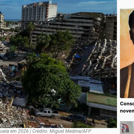
Consc
nove
uela em 2026 | Crédito: Miguel Medina/AFP