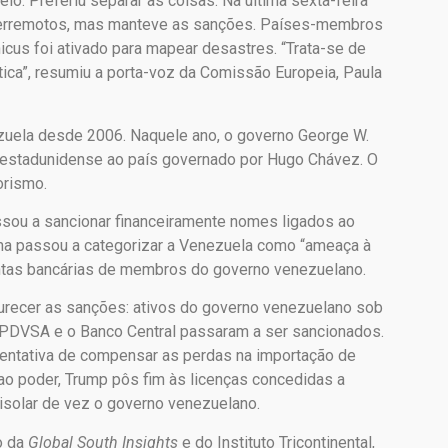
io. Preferiu separar as coisas. Na última sexta-feira
os terremotos, mas manteve as sanções. Países-membros
icus foi ativado para mapear desastres. “Trata-se de
ítica”, resumiu a porta-voz da Comissão Europeia, Paula
zuela desde 2006. Naquele ano, o governo George W.
ão estadunidense ao país governado por Hugo Chávez. O
orismo.
ssou a sancionar financeiramente nomes ligados ao
ma passou a categorizar a Venezuela como “ameaça à
ntas bancárias de membros do governo venezuelano.
urecer as sanções: ativos do governo venezuelano sob
a PDVSA e o Banco Central passaram a ser sancionados.
tentativa de compensar as perdas na importação de
 ao poder, Trump pôs fim às licenças concedidas a
 isolar de vez o governo venezuelano.
o da
Global South Insights
e do Instituto Tricontinental,