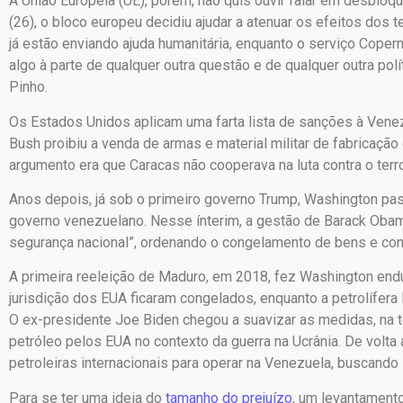
A União Europeia (UE), porém, não quis ouvir falar em desbloque
(26), o bloco europeu decidiu ajudar a atenuar os efeitos d
já estão enviando ajuda humanitária, enquanto o serviço Copern
algo à parte de qualquer outra questão e de qualquer outra pol
Pinho.
Os Estados Unidos aplicam uma farta lista de sanções à Vene
Bush proibiu a venda de armas e material militar de fabricaç
argumento era que Caracas não cooperava na luta contra o terr
Anos depois, já sob o primeiro governo Trump, Washington pa
governo venezuelano. Nesse ínterim, a gestão de Barack Oba
segurança nacional”, ordenando o congelamento de bens e co
A primeira reeleição de Maduro, em 2018, fez Washington end
jurisdição dos EUA ficaram congelados, enquanto a petrolífer
O ex-presidente Joe Biden chegou a suavizar as medidas, na 
petróleo pelos EUA no contexto da guerra na Ucrânia. De volta
petroleiras internacionais para operar na Venezuela, buscando
Para se ter uma ideia do
tamanho do prejuízo
, um levantament