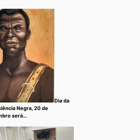
Dia da
iência Negra, 20 de
mbro será…