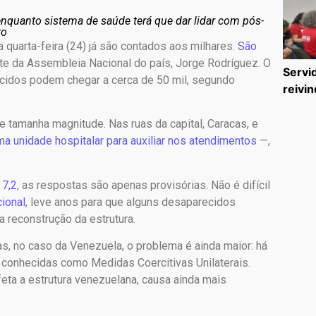
nquanto sistema de saúde terá que dar lidar com pós-
to
 quarta-feira (24) já são contados aos milhares.
São
te da Assembleia Nacional do país, Jorge Rodríguez. O
Servi
ecidos podem chegar a cerca de 50 mil, segundo
reivin
ve tamanha magnitude. Nas ruas da capital, Caracas, e
ma unidade hospitalar para auxiliar nos atendimentos
—,
 7,2
, as respostas são apenas provisórias. Não é difícil
cional
, leve anos para que alguns desaparecidos
 reconstrução da estrutura.
Mas, no caso da Venezuela, o problema é ainda maior: há
conhecidas como Medidas Coercitivas Unilaterais.
ta a estrutura venezuelana, causa ainda mais