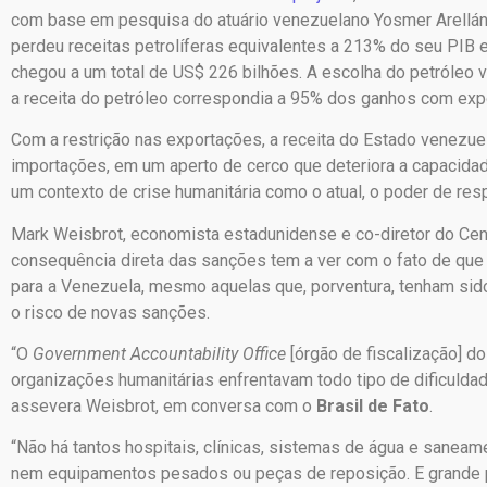
com base em pesquisa do atuário venezuelano Yosmer Arellán,
perdeu receitas petrolíferas equivalentes a 213% do seu PIB 
chegou a um total de US$ 226 bilhões. A escolha do petróleo v
a receita do petróleo correspondia a 95% dos ganhos com expo
Com a restrição nas exportações, a receita do Estado venezuel
importações, em um aperto de cerco que deteriora a capacida
um contexto de crise humanitária como o atual, o poder de r
Mark Weisbrot, economista estadunidense e co-diretor do Cen
consequência direta das sanções tem a ver com o fato de que
para a Venezuela, mesmo aquelas que, porventura, tenham sido 
o risco de novas sanções.
“O
Government Accountability Office
[órgão de fiscalização] 
organizações humanitárias enfrentavam todo tipo de dificulda
assevera Weisbrot, em conversa com o
Brasil de Fato
.
“Não há tantos hospitais, clínicas, sistemas de água e saneam
nem equipamentos pesados ou peças de reposição. E grande part