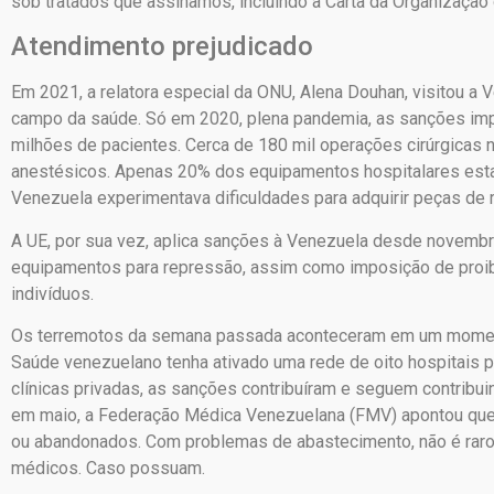
sob tratados que assinamos, incluindo a Carta da Organização
Atendimento prejudicado
Em 2021, a relatora especial da ONU, Alena Douhan, visitou a
campo da saúde. Só em 2020, plena pandemia, as sanções imp
milhões de pacientes. Cerca de 180 mil operações cirúrgicas n
anestésicos. Apenas 20% dos equipamentos hospitalares est
Venezuela experimentava dificuldades para adquirir peças de 
A UE, por sua vez, aplica sanções à Venezuela desde novemb
equipamentos para repressão, assim como imposição de proi
indivíduos.
Os terremotos da semana passada aconteceram em um moment
Saúde venezuelano tenha ativado uma rede de oito hospitais p
clínicas privadas, as sanções contribuíram e seguem contribu
em maio, a Federação Médica Venezuelana (FMV) apontou que
ou abandonados. Com problemas de abastecimento, não é raro
médicos. Caso possuam.