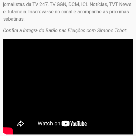
jornalistas da TV 247, TV GGN, DCM, ICL Notícias, TVT News
e Tutaméia. Inscreva-se no canal e acompanhe as próximas
sabatinas.
Confira a íntegra do Barão nas Eleições com Simone Tebet: