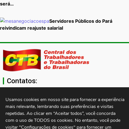
será…
Servidores Públicos do Pará
reivindicam reajuste salarial
Contatos:
secgeral@ctb.org.br
Usamos cookies em nosso site para fornecer a experiência 
mais relevante, lembrando suas preferências e visitas 
11 3874-0040
repetidas. Ao clicar em “Aceitar todos”, você concorda 
com o uso de TODOS os cookies. No entanto, você pode 
Rua Cardoso de Almeida, 1843, Sumaré São Paulo - SP -
visitar "Configurações de cookies" para fornecer um 
Brasil CEP: 01251-001