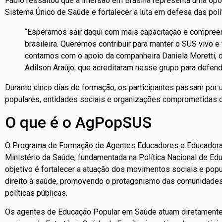
Fábio ressaltou que a imersão em Brasília representa uma op
Sistema Único de Saúde e fortalecer a luta em defesa das polí
“Esperamos sair daqui com mais capacitação e compree
brasileira. Queremos contribuir para manter o SUS vivo e 
contamos com o apoio da companheira Daniela Moretti, d
Adilson Araújo, que acreditaram nesse grupo para defend
Durante cinco dias de formação, os participantes passam po
populares, entidades sociais e organizações comprometidas 
O que é o AgPopSUS
O Programa de Formação de Agentes Educadores e Educadoras
Ministério da Saúde, fundamentada na Política Nacional de E
objetivo é fortalecer a atuação dos movimentos sociais e pop
direito à saúde, promovendo o protagonismo das comunidades 
políticas públicas.
Os agentes de Educação Popular em Saúde atuam diretamente