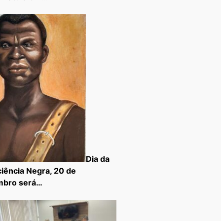
Dia da
iência Negra, 20 de
mbro será…