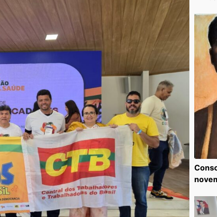
Consc
nove