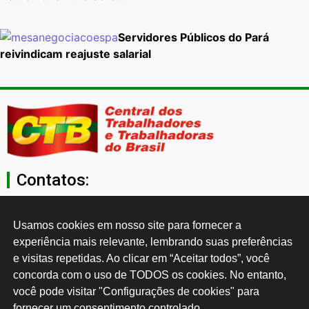
Servidores Públicos do Pará
reivindicam reajuste salarial
Contatos:
secgeral@ctb.org.br
Usamos cookies em nosso site para fornecer a 
experiência mais relevante, lembrando suas preferências 
11 3874-0040
e visitas repetidas. Ao clicar em “Aceitar todos”, você 
concorda com o uso de TODOS os cookies. No entanto, 
Rua Cardoso de Almeida, 1843, Sumaré São Paulo - SP -
você pode visitar "Configurações de cookies" para 
Brasil CEP: 01251-001
fornecer um consentimento controlado.