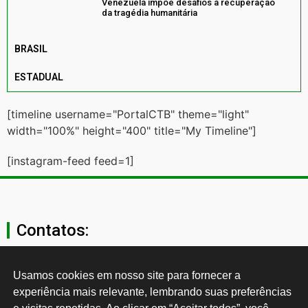
Venezuela impõe desafios à recuperação
da tragédia humanitária
BRASIL
ESTADUAL
[timeline username="PortalCTB" theme="light"
width="100%" height="400" title="My Timeline"]
[instagram-feed feed=1]
Contatos:
secgeral@ctb.org.br
Usamos cookies em nosso site para fornecer a 
experiência mais relevante, lembrando suas preferências 
11 3874-0040