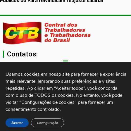
Públicos do Pará reivindicam reajuste salarial
Contatos:
secgeral@ctb.org.br
Usamos cookies em nosso site para fornecer a experiência 
mais relevante, lembrando suas preferências e visitas 
11 3874-0040
repetidas. Ao clicar em “Aceitar todos”, você concorda 
com o uso de TODOS os cookies. No entanto, você pode 
Rua Cardoso de Almeida, 1843, Sumaré São Paulo - SP -
visitar "Configurações de cookies" para fornecer um 
Brasil CEP: 01251-001
consentimento controlado.
Desenvolvido por:
Aceitar
Configuração