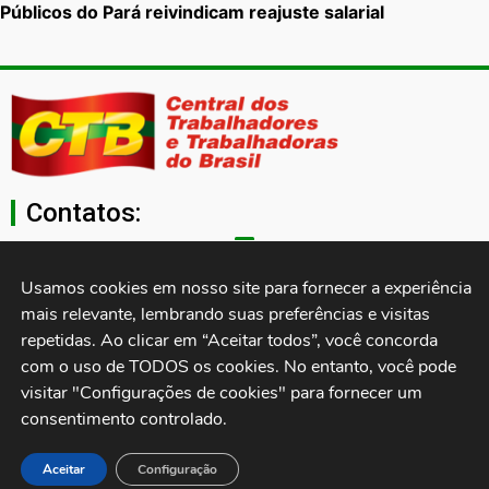
Públicos do Pará reivindicam reajuste salarial
Contatos:
secgeral@ctb.org.br
Usamos cookies em nosso site para fornecer a experiência 
mais relevante, lembrando suas preferências e visitas 
11 3874-0040
repetidas. Ao clicar em “Aceitar todos”, você concorda 
com o uso de TODOS os cookies. No entanto, você pode 
Rua Cardoso de Almeida, 1843, Sumaré São Paulo - SP -
visitar "Configurações de cookies" para fornecer um 
Brasil CEP: 01251-001
consentimento controlado.
Desenvolvido por:
Aceitar
Configuração