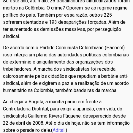
Só este ano, até maio, 26 trabalhadores sindicalizados foram
mortos na Colômbia. O crime? Oporem-se ao regime regime
político do país. Também por essa razão, outros 225
sofreram atentados e 193 desaparições forçadas. Além de
ter aumentado as demissões massivas, por perseguição
sindical.
De acordo com o Partido Comunista Colombiano (Pacocol),
isso integra um plano das autoridades políticas colombianas
de extermínio e aniquilamento das organizações dos
trabalhadores. A marcha dos sindicalistas foi recebida
calorosamente pelos cidadãos que repudiam a barbárie anti-
sindical, além de exigirem a paz e a realização de um acordo
humanitário na Colômbia, também bandeiras da marcha.
Ao chegar a Bogotá, a marcha parou em frente à
Controladoria Distrital, para exigir a aparição, com vida, do
sindicalista Guillermo Rivera Fúquene, desaparecido desde
22 de abril de 2008. Até o dia de hoje, não se tem informação
sobre o paradeiro dele.(
Adital
)