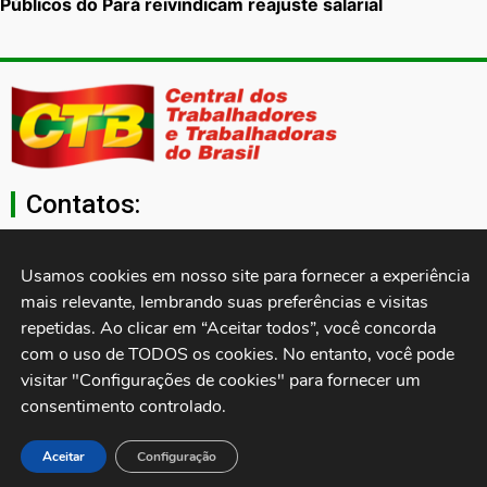
Públicos do Pará reivindicam reajuste salarial
Contatos:
secgeral@ctb.org.br
Usamos cookies em nosso site para fornecer a experiência 
mais relevante, lembrando suas preferências e visitas 
11 3874-0040
repetidas. Ao clicar em “Aceitar todos”, você concorda 
com o uso de TODOS os cookies. No entanto, você pode 
Rua Cardoso de Almeida, 1843, Sumaré São Paulo - SP -
visitar "Configurações de cookies" para fornecer um 
Brasil CEP: 01251-001
consentimento controlado.
Desenvolvido por:
Aceitar
Configuração