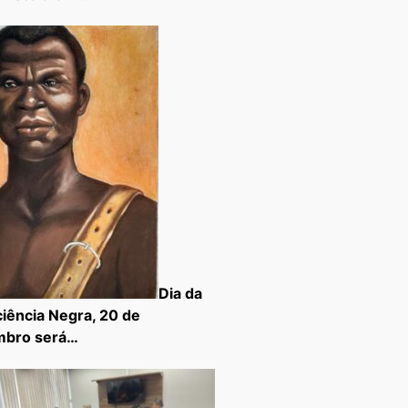
Dia da
iência Negra, 20 de
mbro será…