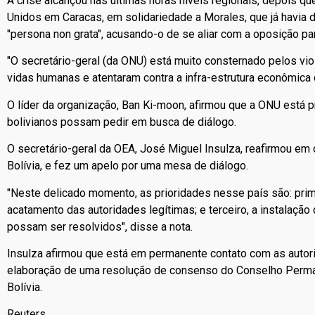
A crise alcançou nas últimas horas níveis regionais, depois 
Unidos em Caracas, em solidariedade a Morales, que já havia
"persona non grata", acusando-o de se aliar com a oposição par
"O secretário-geral (da ONU) está muito consternado pelos vio
vidas humanas e atentaram contra a infra-estrutura econômica 
O líder da organização, Ban Ki-moon, afirmou que a ONU está p
bolivianos possam pedir em busca de diálogo.
O secretário-geral da OEA, José Miguel Insulza, reafirmou em
Bolívia, e fez um apelo por uma mesa de diálogo.
"Neste delicado momento, as prioridades nesse país são: prime
acatamento das autoridades legítimas; e terceiro, a instala
possam ser resolvidos", disse a nota.
Insulza afirmou que está em permanente contato com as autor
elaboração de uma resolução de consenso do Conselho Perma
Bolívia.
Reuters