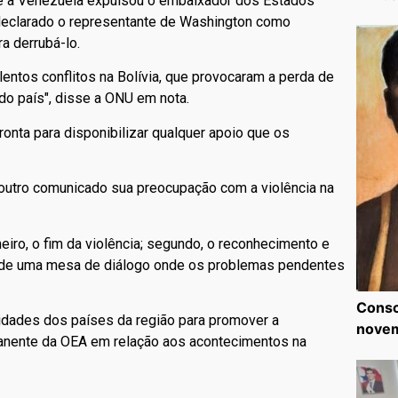
que a Venezuela expulsou o embaixador dos Estados
 declarado o representante de Washington como
a derrubá-lo.
lentos conflitos na Bolívia, que provocaram a perda de
do país", disse a ONU em nota.
ronta para disponibilizar qualquer apoio que os
 outro comunicado sua preocupação com a violência na
iro, o fim da violência; segundo, o reconhecimento e
ção de uma mesa de diálogo onde os problemas pendentes
Consc
idades dos países da região para promover a
nove
nente da OEA em relação aos acontecimentos na