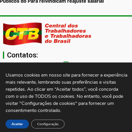
Públicos do Pará reivindicam reajuste salarial
Contatos:
secgeral@ctb.org.br
Usamos cookies em nosso site para fornecer a experiência 
mais relevante, lembrando suas preferências e visitas 
11 3874-0040
repetidas. Ao clicar em “Aceitar todos”, você concorda 
com o uso de TODOS os cookies. No entanto, você pode 
Rua Cardoso de Almeida, 1843, Sumaré São Paulo - SP -
visitar "Configurações de cookies" para fornecer um 
Brasil CEP: 01251-001
consentimento controlado.
Desenvolvido por:
Aceitar
Configuração