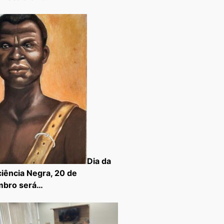
Dia da
iência Negra, 20 de
mbro será…