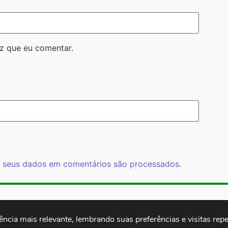
z que eu comentar.
 seus dados em comentários são processados
.
Rua Cardoso 
ctb.org.br
11 3874-0040
Paulo - SP -
cia mais relevante, lembrando suas preferências e visitas repet