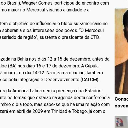
 do Brasil), Wagner Gomes, participou do encontro com
smo maior no Mercosul visando a unidade e a
 tem o objetivo de influenciar o bloco sul-americano no
a soberania e os interesses dos povos. “O Mercosul
sariado da região”, sustenta o presidente da CTB.
izada na Bahia nos dias 12 a 15 de dezembro, antes da
uípe (BA) nos dias 16 e 17 de dezembro. A Cúpula
rá ocorrer no dia 14-12. Na mesma ocasião, também
éxico pela Integração e Desenvolvimento (CALCM).
íses da América Latina sem a presença dos Estados
nte os temas que estarão na agenda desta conferência,
Consc
embro o dia todo, mas sabe-se que há uma relação com
nove
zará em abril de 2009 em Trinidad e Tobago, já com o