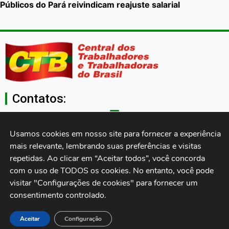
Públicos do Pará reivindicam reajuste salarial
Contatos:
secgeral@ctb.org.br
Usamos cookies em nosso site para fornecer a experiência 
mais relevante, lembrando suas preferências e visitas 
11 3874-0040
repetidas. Ao clicar em “Aceitar todos”, você concorda 
com o uso de TODOS os cookies. No entanto, você pode 
Rua Cardoso de Almeida, 1843, Sumaré São Paulo - SP -
visitar "Configurações de cookies" para fornecer um 
Brasil CEP: 01251-001
consentimento controlado.
Desenvolvido por:
Aceitar
Configuração