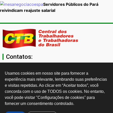
Servidores Públicos do Pará
reivindicam reajuste salarial
Contatos:
secgeral@ctb.org.br
Usamos cookies em nosso site para fornecer a 
experiência mais relevante, lembrando suas preferências 
11 3874-0040
e visitas repetidas. Ao clicar em “Aceitar todos”, você 
concorda com o uso de TODOS os cookies. No entanto, 
Rua Cardoso de Almeida, 1843, Sumaré São Paulo - SP -
você pode visitar "Configurações de cookies" para 
Brasil CEP: 01251-001
fornecer um consentimento controlado.
Desenvolvido por: