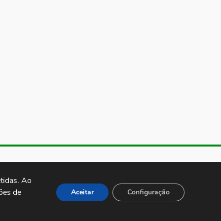
de Almeida, 1843, Sumaré São
 Brasil CEP: 01251-001
idas. Ao 
es de 
Aceitar
Configuração