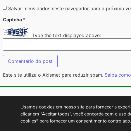
Salvar meus dados neste navegador para a próxima ve
Captcha
*
Type the text displayed above:
Este site utiliza o Akismet para reduzir spam.
Saiba como
Contatos:
secgeral@
Usamos cookies em nosso site para fornecer a experiên
clicar em “Aceitar todos”, você concorda com o uso d
cookies" para fornecer um consentimento controlado