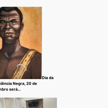
Dia da
iência Negra, 20 de
mbro será…