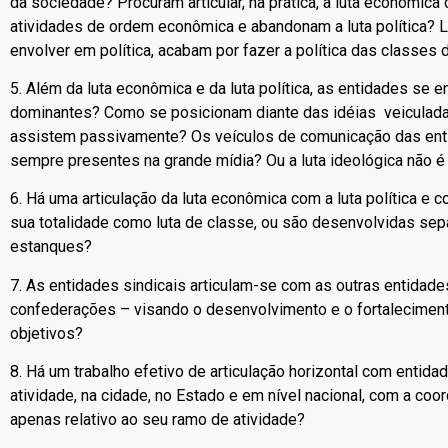
da sociedade? Procuram articular, na prática, a luta econômica 
atividades de ordem econômica e abandonam a luta política?
envolver em política, acabam por fazer a política das classes
5. Além da luta econômica e da luta política, as entidades se 
dominantes? Como se posicionam diante das idéias veiculad
assistem passivamente? Os veículos de comunicação das enti
sempre presentes na grande mídia? Ou a luta ideológica não é 
6. Há uma articulação da luta econômica com a luta política e 
sua totalidade como luta de classe, ou são desenvolvidas 
estanques?
7. As entidades sindicais articulam-se com as outras entidad
confederações – visando o desenvolvimento e o fortaleciment
objetivos?
8. Há um trabalho efetivo de articulação horizontal com entid
atividade, na cidade, no Estado e em nível nacional, com a coo
apenas relativo ao seu ramo de atividade?