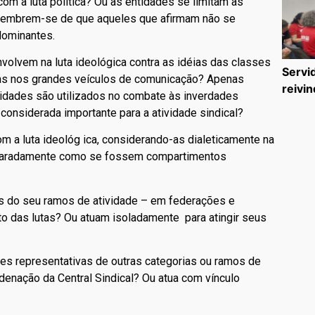
com a luta política? Ou as entidades se limitam às
 Lembrem-se de que aqueles que afirmam não se
 dominantes.
envolvem na luta ideológica contra as idéias das classes
Servi
as nos grandes veículos de comunicação? Apenas
reivin
dades são utilizados no combate às inverdades
considerada importante para a atividade sindical?
com a luta ideológ ica, considerando-as dialeticamente na
separadamente como se fossem compartimentos
es do seu ramos de atividade – em federações e
o das lutas? Ou atuam isoladamente para atingir seus
ades representativas de outras categorias ou ramos de
rdenação da Central Sindical? Ou atua com vínculo