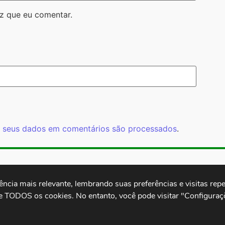
z que eu comentar.
 seus dados em comentários são processados
.
Rua Cardoso 
ctb.org.br
11 3874-0040
Paulo - SP -
cia mais relevante, lembrando suas preferências e visitas repet
e TODOS os cookies. No entanto, você pode visitar "Configuraçõ
.
Desenvolvido por: