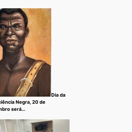
Dia da
iência Negra, 20 de
mbro será…