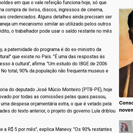
oldes em que o vale refeição funciona hoje, só que
na compra de livros, discos, ingressos de cinema,
ais credenciados. Alguns detalhes ainda precisam ser
laneja um mecanismo similar ao utilizado pelos outros
édito, o trabalhador pode usar o saldo restante no mês
, a paternidade do programa é do ex-ministro da
ultural" que existe no País. "É uma das respostas às
esso à cultura", afirma. "Um estudo do IBGE de 2006
. No total, 90% da população não frequenta museus e
toria do deputado José Múcio Monteiro (PTB-PE), hoje
provado por todas as comissões pelas quais passou,
Consc
e uma despesa orçamentária extra, o que é vetado pela
nove
des do texto anterior, o projeto do governo Lula driblou
te a R$ 5 por mês", explica Manevy. "Os 90% restantes