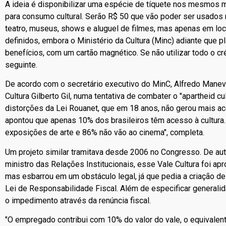
A ideia é disponibilizar uma espécie de tíquete nos mesmos m
para consumo cultural. Serão R$ 50 que vão poder ser usados 
teatro, museus, shows e aluguel de filmes, mas apenas em loc
definidos, embora o Ministério da Cultura (Minc) adiante que p
benefícios, com um cartão magnético. Se não utilizar todo o cr
seguinte.
De acordo com o secretário executivo do MinC, Alfredo Manevy
Cultura Gilberto Gil, numa tentativa de combater o "apartheid c
distorções da Lei Rouanet, que em 18 anos, não gerou mais ac
apontou que apenas 10% dos brasileiros têm acesso à cultura
exposições de arte e 86% não vão ao cinema", completa.
Um projeto similar tramitava desde 2006 no Congresso. De au
ministro das Relações Institucionais, esse Vale Cultura foi a
mas esbarrou em um obstáculo legal, já que pedia a criação d
Lei de Responsabilidade Fiscal. Além de especificar generalida
o impedimento através da renúncia fiscal.
"O empregado contribui com 10% do valor do vale, o equivalen