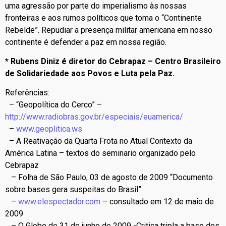
uma agressão por parte do imperialismo às nossas
fronteiras e aos rumos políticos que toma o “Continente
Rebelde”. Repudiar a presença militar americana em nosso
continente é defender a paz em nossa região.
* Rubens Diniz é diretor do Cebrapaz – Centro Brasileiro
de Solidariedade aos Povos e Luta pela Paz.
Referências:
– “Geopolítica do Cerco” –
http://www.radiobras.gov.br/especiais/euamerica/
–
www.geoplitica.ws
– A Reativação da Quarta Frota no Atual Contexto da
América Latina – textos do seminario organizado pelo
Cebrapaz
– Folha de São Paulo, 03 de agosto de 2009 “Documento
sobre bases gera suspeitas do Brasil”
–
www.elespectador.com
– consultado em 12 de maio de
2009
– O Globo de 31 de junho de 2009 -Critica tripla a base dos