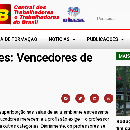
A DE FORMAÇÃO
NOTÍCIAS
PUBLICAÇÕES
es: Vencedores de
MAIS
s
superlotação nas salas de aula, ambiente estressante,
ducadores merecem e a profissão exige – o professor
Reduç
 outras categorias. Diariamente, os professores se
fim d