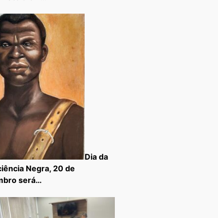
Dia da
iência Negra, 20 de
mbro será…