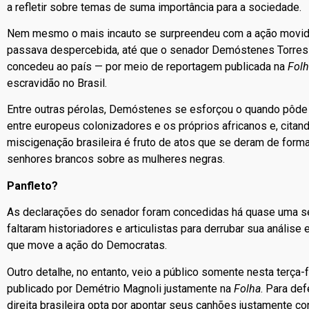
a refletir sobre temas de suma importância para a sociedade.
Nem mesmo o mais incauto se surpreendeu com a ação movid
passava despercebida, até que o senador Demóstenes Torres 
concedeu ao país — por meio de reportagem publicada na
Folh
escravidão no Brasil.
Entre outras pérolas, Demóstenes se esforçou o quando pôde p
entre europeus colonizadores e os próprios africanos e, citand
miscigenação brasileira é fruto de atos que se deram de form
senhores brancos sobre as mulheres negras.
Panfleto?
As declarações do senador foram concedidas há quase uma sem
faltaram historiadores e articulistas para derrubar sua análise 
que move a ação do Democratas.
Outro detalhe, no entanto, veio a público somente nesta terça-fe
publicado por Demétrio Magnoli justamente na
Folha
. Para de
direita brasileira opta por apontar seus canhões justamente co