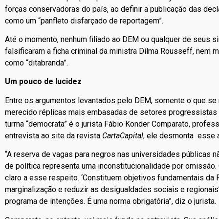
forças conservadoras do país, ao definir a publicação das de
como um “panfleto disfarçado de reportagem”.
Até o momento, nenhum filiado ao DEM ou qualquer de seus sim
falsificaram a ficha criminal da ministra Dilma Rousseff, nem 
como “ditabranda”.
Um pouco de lucidez
Entre os argumentos levantados pelo DEM, somente o que se r
merecido réplicas mais embasadas de setores progressistas d
turma “democrata” é o jurista Fábio Konder Comparato, profe
entrevista ao site da revista
CartaCapital
, ele desmonta esse 
“A reserva de vagas para negros nas universidades públicas n
de política representa uma inconstitucionalidade por omissão. O
claro a esse respeito. ‘Constituem objetivos fundamentais da R
marginalização e reduzir as desigualdades sociais e regionais
programa de intenções. É uma norma obrigatória”, diz o jurista.