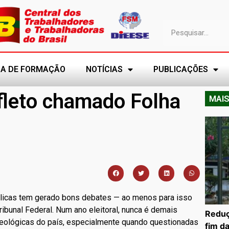
A DE FORMAÇÃO
NOTÍCIAS
PUBLICAÇÕES
fleto chamado Folha
MAIS
blicas tem gerado bons debates — ao menos para isso
bunal Federal. Num ano eleitoral, nunca é demais
Reduç
 ideológicas do país, especialmente quando questionadas
fim d