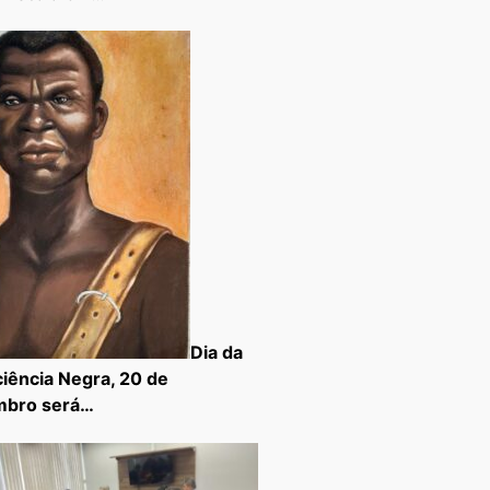
Dia da
iência Negra, 20 de
mbro será…