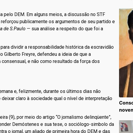
a pelo DEM. Em alguns meios, a discussão no STF
reforçou publicamente os argumentos de seu partido e
a de S.Paulo
— sua análise a respeito do que foi a
ara dividir a responsabilidade histórica da escravidão
o Gilberto Freyre, defendeu a ideia de que a
a consensual, e não como resultado da força dos
ana e, felizmente, durante os últimos dias não
e deixar claro à sociedade qual o nível de interpretação
Consc
nove
ira (9), por meio do artigo “O jornalismo delinqüente”,
fender Demóstenes e sua tese, o sociólogo-simbolo da
ntra o jornal, um aliado de primeira hora do DEM e das