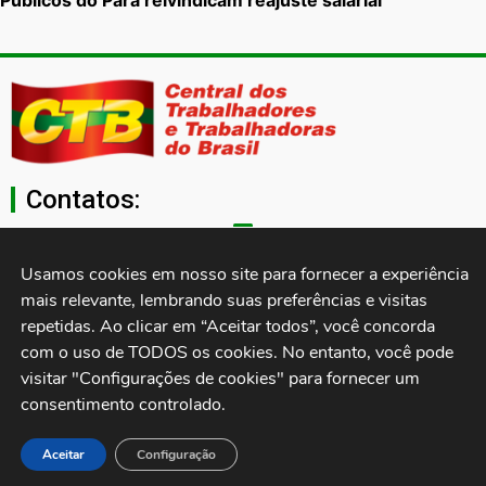
Públicos do Pará reivindicam reajuste salarial
Contatos:
secgeral@ctb.org.br
Usamos cookies em nosso site para fornecer a experiência 
mais relevante, lembrando suas preferências e visitas 
11 3874-0040
repetidas. Ao clicar em “Aceitar todos”, você concorda 
com o uso de TODOS os cookies. No entanto, você pode 
Rua Cardoso de Almeida, 1843, Sumaré São Paulo - SP -
visitar "Configurações de cookies" para fornecer um 
Brasil CEP: 01251-001
consentimento controlado.
Desenvolvido por:
Aceitar
Configuração