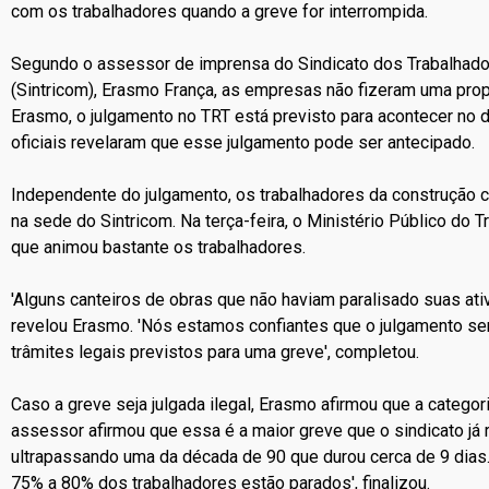
com os trabalhadores quando a greve for interrompida.
Segundo o assessor de imprensa do Sindicato dos Trabalhador
(Sintricom), Erasmo França, as empresas não fizeram uma pro
Erasmo, o julgamento no TRT está previsto para acontecer no 
oficiais revelaram que esse julgamento pode ser antecipado.
Independente do julgamento, os trabalhadores da construção c
na sede do Sintricom. Na terça-feira, o Ministério Público do T
que animou bastante os trabalhadores.
'Alguns canteiros de obras que não haviam paralisado suas at
revelou Erasmo. 'Nós estamos confiantes que o julgamento se
trâmites legais previstos para uma greve', completou.
Caso a greve seja julgada ilegal, Erasmo afirmou que a categoria
assessor afirmou que essa é a maior greve que o sindicato já
ultrapassando uma da década de 90 que durou cerca de 9 dia
75% a 80% dos trabalhadores estão parados', finalizou.