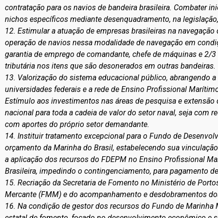
contratação para os navios de bandeira brasileira. Combater i
nichos específicos mediante desenquadramento, na legislação
12. Estimular a atuação de empresas brasileiras na navegação 
operação de navios nessa modalidade de navegação em condiçõ
garantia de emprego de comandante, chefe de máquinas e 2/3 d
tributária nos itens que são desonerados em outras bandeiras.
13. Valorização do sistema educacional público, abrangendo a r
universidades federais e a rede de Ensino Profissional Marítim
Estímulo aos investimentos nas áreas de pesquisa e extensão 
nacional para toda a cadeia de valor do setor naval, seja com r
com aportes do próprio setor demandante.
14. Instituir tratamento excepcional para o Fundo de Desenvo
orçamento da Marinha do Brasil, estabelecendo sua vinculação 
a aplicação dos recursos do FDEPM no Ensino Profissional Mar
Brasileira, impedindo o contingenciamento, para pagamento de 
15. Recriação da Secretaria de Fomento no Ministério de Porto
Mercante (FMM) e do acompanhamento e desdobramentos dos 
16. Na condição de gestor dos recursos do Fundo de Marinha
estatal de fomento, focado no desenvolvimento econômico e 