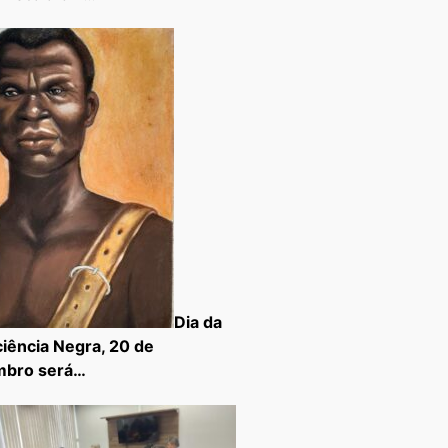
Dia da
iência Negra, 20 de
mbro será…