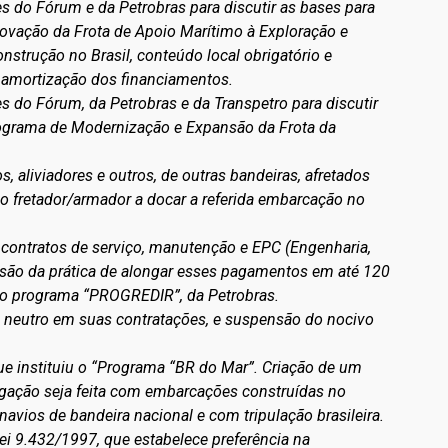
es do Fórum e da Petrobras para discutir as bases para
vação da Frota de Apoio Marítimo à Exploração e
strução no Brasil, conteúdo local obrigatório e
 amortização dos financiamentos.
s do Fórum, da Petrobras e da Transpetro para discutir
ograma de Modernização e Expansão da Frota da
, aliviadores e outros, de outras bandeiras, afretados
o fretador/armador a docar a referida embarcação no
contratos de serviço, manutenção e EPC (Engenharia,
são da prática de alongar esses pagamentos em até 120
ivo programa “PROGREDIR”, da Petrobras.
xa neutro em suas contratações, e suspensão do nocivo
que instituiu o “Programa “BR do Mar”. Criação de um
egação seja feita com embarcações construídas no
avios de bandeira nacional e com tripulação brasileira.
ei 9.432/1997, que estabelece preferência na