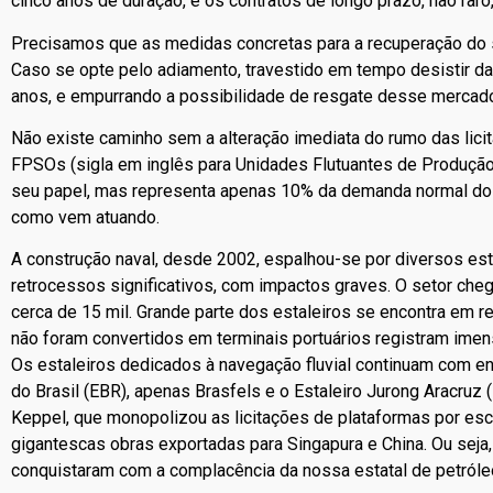
cinco anos de duração, e os contratos de longo prazo, não raro
Precisamos que as medidas concretas para a recuperação do 
Caso se opte pelo adiamento, travestido em tempo desistir da 
anos, e empurrando a possibilidade de resgate desse mercad
Não existe caminho sem a alteração imediata do rumo das lici
FPSOs (sigla em inglês para Unidades Flutuantes de Produção
seu papel, mas representa apenas 10% da demanda normal do
como vem atuando.
A construção naval, desde 2002, espalhou-se por diversos esta
retrocessos significativos, com impactos graves. O setor che
cerca de 15 mil. Grande parte dos estaleiros se encontra em r
não foram convertidos em terminais portuários registram imen
Os estaleiros dedicados à navegação fluvial continuam com e
do Brasil (EBR), apenas Brasfels e o Estaleiro Jurong Aracruz
Keppel, que monopolizou as licitações de plataformas por es
gigantescas obras exportadas para Singapura e China. Ou sej
conquistaram com a complacência da nossa estatal de petróle