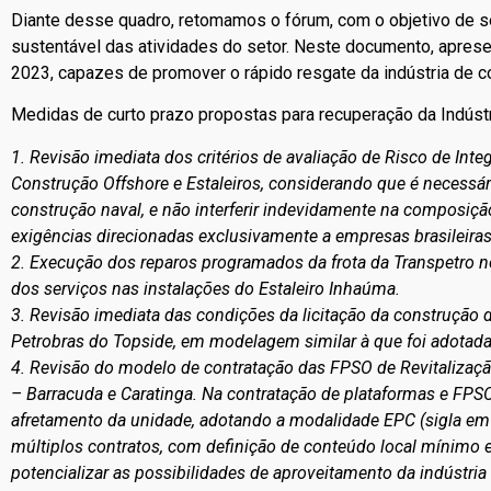
Diante desse quadro, retomamos o fórum, com o objetivo de 
sustentável das atividades do setor. Neste documento, apr
2023, capazes de promover o rápido resgate da indústria de co
Medidas de curto prazo propostas para recuperação da Indústr
1. Revisão imediata dos critérios de avaliação de Risco de Int
Construção Offshore e Estaleiros, considerando que é necessá
construção naval, e não interferir indevidamente na composiçã
exigências direcionadas exclusivamente a empresas brasileiras
2. Execução dos reparos programados da frota da Transpetro no 
dos serviços nas instalações do Estaleiro Inhaúma.
3. Revisão imediata das condições da licitação da construção d
Petrobras do Topside, em modelagem similar à que foi adotada 
4. Revisão do modelo de contratação das FPSO de Revitalizaçã
– Barracuda e Caratinga. Na contratação de plataformas e F
afretamento da unidade, adotando a modalidade EPC (sigla em
múltiplos contratos, com definição de conteúdo local mínimo 
potencializar as possibilidades de aproveitamento da indústria 