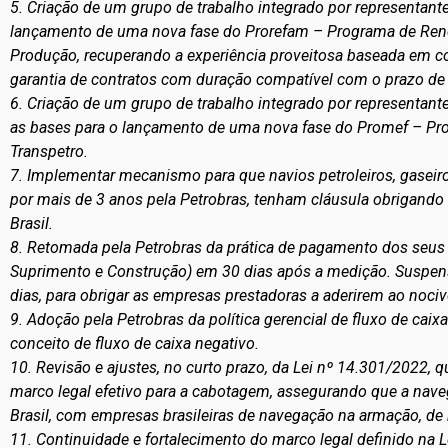
5. Criação de um grupo de trabalho integrado por representant
lançamento de uma nova fase do Prorefam – Programa de Reno
Produção, recuperando a experiência proveitosa baseada em con
garantia de contratos com duração compatível com o prazo de
6. Criação de um grupo de trabalho integrado por representante
as bases para o lançamento de uma nova fase do Promef – Pr
Transpetro.
7. Implementar mecanismo para que navios petroleiros, gaseiros
por mais de 3 anos pela Petrobras, tenham cláusula obrigando 
Brasil.
8. Retomada pela Petrobras da prática de pagamento dos seus 
Suprimento e Construção) em 30 dias após a medição. Suspen
dias, para obrigar as empresas prestadoras a aderirem ao noc
9. Adoção pela Petrobras da política gerencial de fluxo de cai
conceito de fluxo de caixa negativo.
10. Revisão e ajustes, no curto prazo, da Lei nº 14.301/2022, 
marco legal efetivo para a cabotagem, assegurando que a nav
Brasil, com empresas brasileiras de navegação na armação, de n
11. Continuidade e fortalecimento do marco legal definido na L