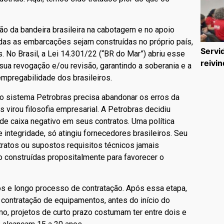
o da bandeira brasileira na cabotagem e no apoio
das as embarcações sejam construídas no próprio país,
Servi
. No Brasil, a Lei 14.301/22 (“BR do Mar”) abriu esse
reivin
a revogação e/ou revisão, garantindo a soberania e a
 empregabilidade dos brasileiros.
 o sistema Petrobras precisa abandonar os erros da
s virou filosofia empresarial. A Petrobras decidiu
 de caixa negativo em seus contratos. Uma política
integridade, só atingiu fornecedores brasileiros. Seu
tratos ou supostos requisitos técnicos jamais
 construídas propositalmente para favorecer o
os e longo processo de contratação. Após essa etapa,
contratação de equipamentos, antes do início do
mo, projetos de curto prazo costumam ter entre dois e