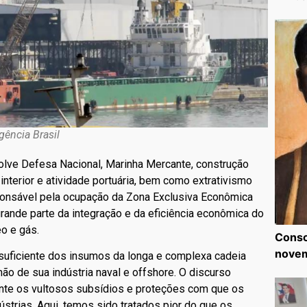
gência Brasil
volve Defesa Nacional, Marinha Mercante, construção
interior e atividade portuária, bem como extrativismo
esponsável pela ocupação da Zona Exclusiva Econômica
rande parte da integração e da eficiência econômica do
eo e gás.
Consc
nove
suficiente dos insumos da longa e complexa cadeia
mão de sua indústria naval e offshore. O discurso
ente os vultosos subsídios e proteções com que os
trias. Aqui, temos sido tratados pior do que os