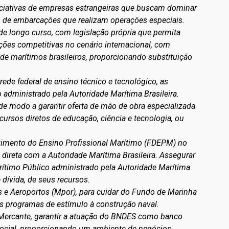
niciativas de empresas estrangeiras que buscam dominar
, de embarcações que realizam operações especiais.
de longo curso, com legislação própria que permita
es competitivas no cenário internacional, com
e marítimos brasileiros, proporcionando substituição
ede federal de ensino técnico e tecnológico, as
o administrado pela Autoridade Marítima Brasileira.
de modo a garantir oferta de mão de obra especializada
ecursos diretos de educação, ciência e tecnologia, ou
lvimento do Ensino Profissional Marítimo (FDEPM) no
direta com a Autoridade Marítima Brasileira. Assegurar
ítimo Público administrado pela Autoridade Marítima
dívida, de seus recursos.
s e Aeroportos (Mpor), para cuidar do Fundo de Marinha
programas de estímulo à construção naval.
 Mercante, garantir a atuação do BNDES como banco
social, proporcionando um ambiente de negócios