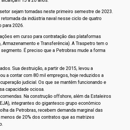
, alcançam 15 a 20 anos.
setor sejam tomadas neste primeiro semestre de 2023.
retomada da indústria naval nesse ciclo de quatro
o para 2026.
tações em curso para contratação das plataformas
, Armazenamento e Transferência). A Traspetro tem o
 segmento. É preciso que a Petrobras mude a forma
dos. Sua destruição, a partir de 2015, levou a
gou a contar com 80 mil empregos, hoje reduzidos a
ecuperação judicial. Os que se mantêm funcionando e
sa capacidade ociosa.
ncomendas. Na construção offshore, além da Estaleiros
 (EJA), integrantes do gigantesco grupo econômico
colha da Petrobras, recebem demanda marginal das
a, menos de 20% dos contratos que as matrizes
o.