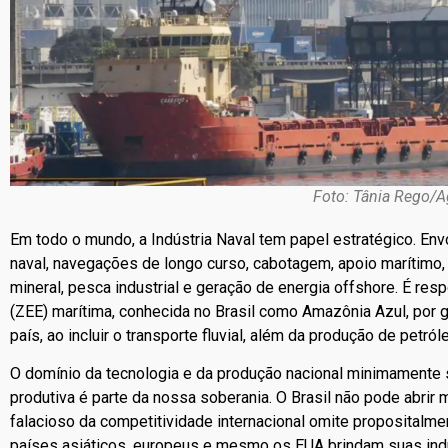
Foto: Tânia Rego/A
Em todo o mundo, a Indústria Naval tem papel estratégico. En
naval, navegações de longo curso, cabotagem, apoio marítimo, 
mineral, pesca industrial e geração de energia offshore. É r
(ZEE) marítima, conhecida no Brasil como Amazônia Azul, por g
país, ao incluir o transporte fluvial, além da produção de petról
O domínio da tecnologia e da produção nacional minimamente 
produtiva é parte da nossa soberania. O Brasil não pode abrir 
falacioso da competitividade internacional omite propositalm
países asiáticos, europeus e mesmo os EUA brindam suas indús