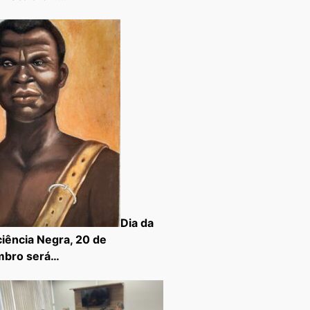
Dia da
iência Negra, 20 de
mbro será…