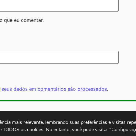
z que eu comentar.
 seus dados em comentários são processados
.
Rua Cardoso 
ctb.org.br
11 3874-0040
Paulo - SP -
cia mais relevante, lembrando suas preferências e visitas repet
e TODOS os cookies. No entanto, você pode visitar "Configuraçõ