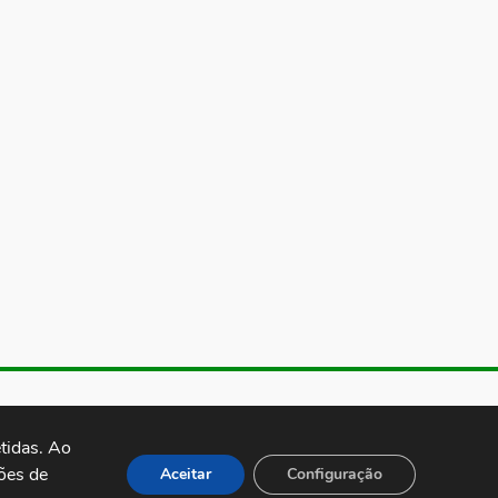
de Almeida, 1843, Sumaré São
 Brasil CEP: 01251-001
idas. Ao 
es de 
Aceitar
Configuração