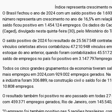
Índice representa crescimento n
O Brasil fechou o ano de 2024 com um saldo positivo de 1.69
número representa um crescimento no ano de 16,5% em relaçã
saldo ficou positivo em 1.454.124 empregos. Os dados do C
(Caged), divulgado nesta quinta-feira (30), pelo Ministério do 
O saldo positivo de 2024 foi resultado de 25.567.548 contra
vínculos celetistas ativos contabilizou 47.210.948 vínculos 
estoque do ano anterior, quando foram contabilizados 45.517.
saldo de empregos no país foi positivo em 3.147.797emprego
Todos os cinco grandes grupamentos da economia tiveram sald
mais empregou em 2024,com 929.002 empregos gerados. Na s
a indústria foram 306.889; na construção civil o saldo foi de 
10.808 empregos.
O resultado também foi positivo no ano passado em todas 27 
com 459.371 empregos gerados; Rio de Janeiro, com 145.540;
“O emprego foi também positivo nas 5 regiões brasileiras, c