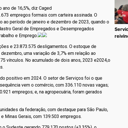
o ano de 16,5%, diz Caged
3.673 empregos formais com carteira assinada. O
o ao período de janeiro e dezembro de 2023, quando o
adastro Geral de Empregados e Desempregados
Servi
Trabalho e Emprego.
reivin
tações e 23.873.575 desligamentos. O estoque de
em dezembro, uma variação de 3,7% em relação ao
275 vínculos. No acumulado de dois anos, 2023 e2024,o
s.
o positivo em 2024. O setor de Serviços foi o que
equência vem o comércio, com 336.110 novas vagas;
110.921 empregos; e, na agropecuária, foram gerados
unidades da federação, com destaque para São Paulo,
 e Minas Gerais, com 139.503 empregos.
om o Sudeste gerando 779.170 postos (+3,35%), o