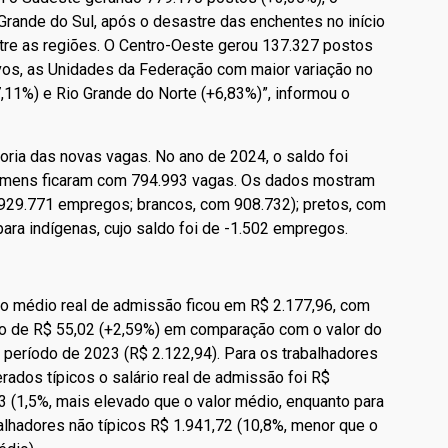
Grande do Sul, após o desastre das enchentes no início
ntre as regiões. O Centro-Oeste gerou 137.327 postos
ivos, as Unidades da Federação com maior variação no
11%) e Rio Grande do Norte (+6,83%)”, informou o
ia das novas vagas. No ano de 2024, o saldo foi
omens ficaram com 794.993 vagas. Os dados mostram
.929.771 empregos; brancos, com 908.732); pretos, com
ara indígenas, cujo saldo foi de -1.502 empregos.
io médio real de admissão ficou em R$ 2.177,96, com
o de R$ 55,02 (+2,59%) em comparação com o valor do
eríodo de 2023 (R$ 2.122,94). Para os trabalhadores
rados típicos o salário real de admissão foi R$
3 (1,5%, mais elevado que o valor médio, enquanto para
alhadores não típicos R$ 1.941,72 (10,8%, menor que o