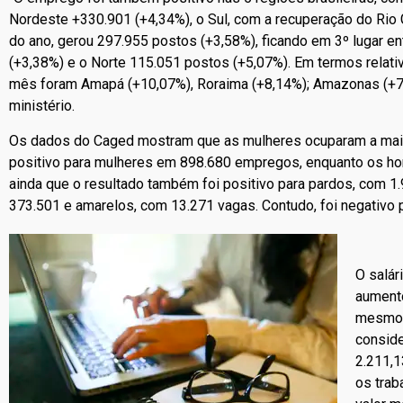
Nordeste +330.901 (+4,34%), o Sul, com a recuperação do Rio 
do ano, gerou 297.955 postos (+3,58%), ficando em 3º lugar e
(+3,38%) e o Norte 115.051 postos (+5,07%). Em termos relat
mês foram Amapá (+10,07%), Roraima (+8,14%); Amazonas (+7,
ministério.
Os dados do Caged mostram que as mulheres ocuparam a maior
positivo para mulheres em 898.680 empregos, enquanto os h
ainda que o resultado também foi positivo para pardos, com 1
373.501 e amarelos, com 13.271 vagas. Contudo, foi negativo p
O salár
aument
mesmo p
conside
2.211,1
os trab