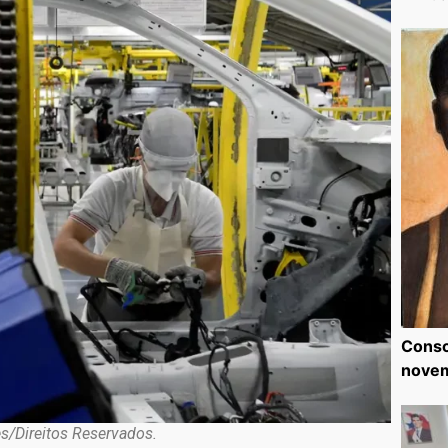
Consc
nove
/Direitos Reservados.