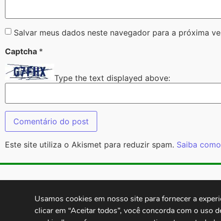
Salvar meus dados neste navegador para a próxima ve
Captcha
*
Type the text displayed above:
Este site utiliza o Akismet para reduzir spam.
Saiba como
Contatos:
secgeral@
Usamos cookies em nosso site para fornecer a experiên
clicar em “Aceitar todos”, você concorda com o uso d