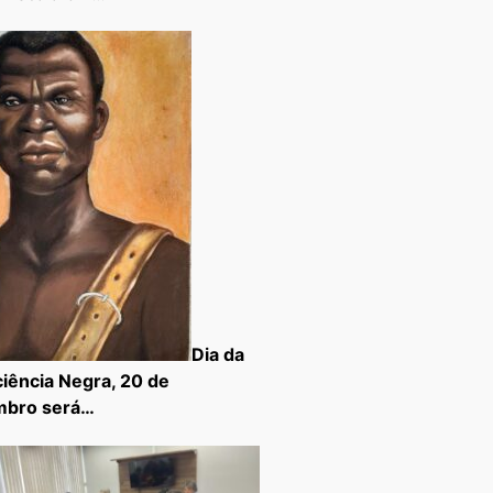
Dia da
iência Negra, 20 de
mbro será…