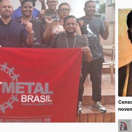
Consc
nove