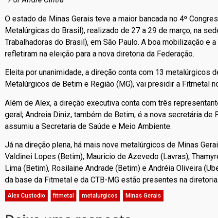
O estado de Minas Gerais teve a maior bancada no 4º Congres
Metalúrgicas do Brasil), realizado de 27 a 29 de março, na se
Trabalhadoras do Brasil), em São Paulo. A boa mobilização e a
refletiram na eleição para a nova diretoria da Federação.
Eleita por unanimidade, a direção conta com 13 metalúrgicos d
Metalúrgicos de Betim e Região (MG), vai presidir a Fitmetal
Além de Alex, a direção executiva conta com três representant
geral; Andreia Diniz, também de Betim, é a nova secretária de
assumiu a Secretaria de Saúde e Meio Ambiente.
Já na direção plena, há mais nove metalúrgicos de Minas Gerai
Valdinei Lopes (Betim), Mauricio de Azevedo (Lavras), Thamyre
Lima (Betim), Rosilaine Andrade (Betim) e Andréia Oliveira (Ub
da base da Fitmetal e da CTB-MG estão presentes na diretoria
Alex Custodio
,
fitmetal
,
metalurgicos
,
Minas Gerais