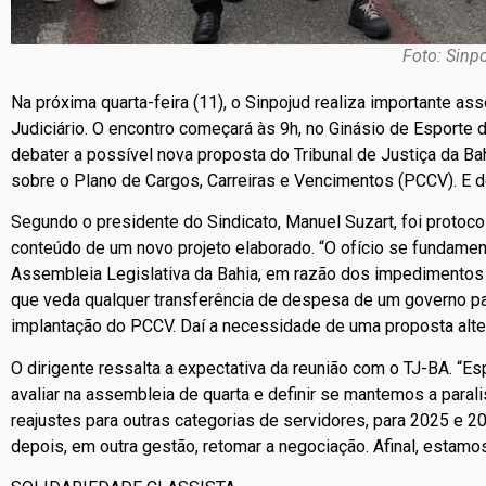
Foto: Sinp
Na próxima quarta-feira (11), o Sinpojud realiza importante a
Judiciário. O encontro começará às 9h, no Ginásio de Esporte d
debater a possível nova proposta do Tribunal de Justiça da Ba
sobre o Plano de Cargos, Carreiras e Vencimentos (PCCV). E 
Segundo o presidente do Sindicato, Manuel Suzart, foi protoco
conteúdo de um novo projeto elaborado. “O ofício se fundament
Assembleia Legislativa da Bahia, em razão dos impedimentos
que veda qualquer transferência de despesa de um governo par
implantação do PCCV. Daí a necessidade de uma proposta altern
O dirigente ressalta a expectativa da reunião com o TJ-BA. “
avaliar na assembleia de quarta e definir se mantemos a paral
reajustes para outras categorias de servidores, para 2025 e 2
depois, em outra gestão, retomar a negociação. Afinal, estamo