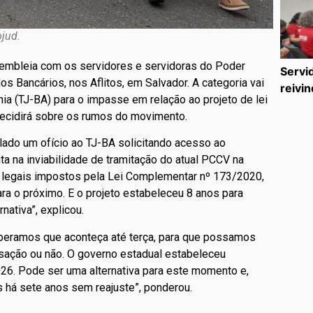
ojud.
ssembleia com os servidores e servidoras do Poder
Servi
os Bancários, nos Aflitos, em Salvador. A categoria vai
reivin
hia (TJ-BA) para o impasse em relação ao projeto de lei
decidirá sobre os rumos do movimento.
lado um ofício ao TJ-BA solicitando acesso ao
a na inviabilidade de tramitação do atual PCCV na
 legais impostos pela Lei Complementar nº 173/2020,
a o próximo. E o projeto estabeleceu 8 anos para
ativa”, explicou.
Esperamos que aconteça até terça, para que possamos
isação ou não. O governo estadual estabeleceu
026. Pode ser uma alternativa para este momento e,
s há sete anos sem reajuste”, ponderou.