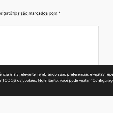
rigatórios são marcados com
*
cia mais relevante, lembrando suas preferências e visitas repet
e TODOS os cookies. No entanto, você pode visitar "Configuraçõ
.