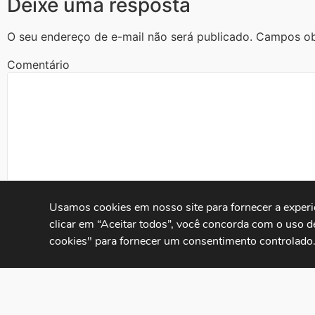
Deixe uma resposta
O seu endereço de e-mail não será publicado.
Campos ob
Comentário
Usamos cookies em nosso site para fornecer a experiên
clicar em “Aceitar todos”, você concorda com o uso d
cookies" para fornecer um consentimento controlado
Nome
*
E-mail
*