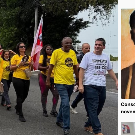
Consc
nove