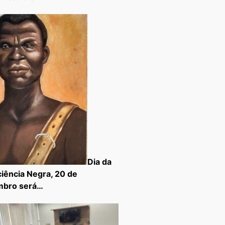
Dia da
iência Negra, 20 de
mbro será…