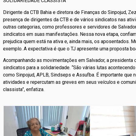
SOLIDARIEDADE CLASSISTA
Dirigente da CTB Bahia e diretora de Finanças do Sinpojud, Ze
presença de dirigentes da CTB e de vários sindicatos nas ati
outras categorias, como professores e servidores de Salvador
sindicatos em suas manifestações. Nessa nova etapa, confia
prejudica quem está na ativa e, ainda mais, os aposentados. M
exemplo. A expectativa é que o TJ apresente uma proposta boa
Acompanhando as movimentações em Salvador, a presidenta d
sindicatos para a solidariedade. “São várias lutas acontecendo
como Sinpojud, APLB, Sindseps e Assufba. É importante que n
atividades e repercutam as greves em seus veículos e comuni
classista”, enfatiza.