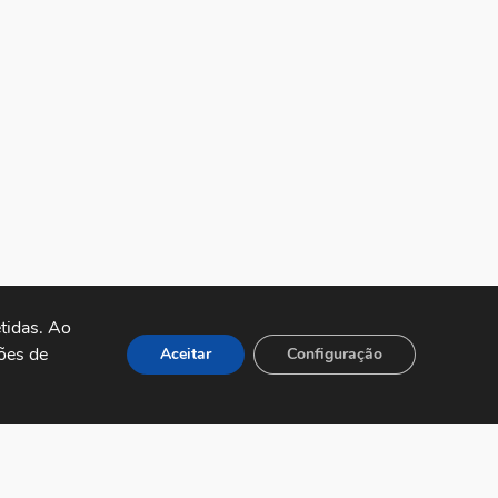
idas. Ao 
es de 
Aceitar
Configuração