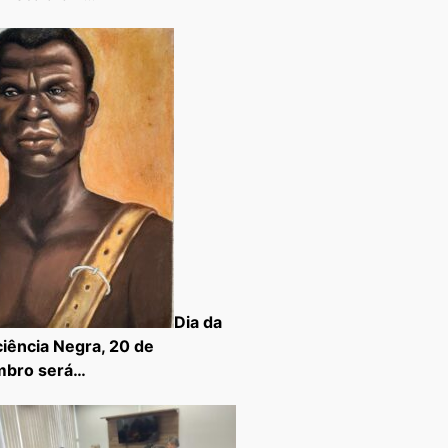
Dia da
iência Negra, 20 de
mbro será…