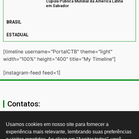
Cúpula Pública Mundial da América Latina
em Salvador
BRASIL
ESTADUAL
[timeline username="PortalCTB" theme="light"
width="100%" height="400" title="My Timeline"]
[instagram-feed feed=1]
Contatos:
secgeral@ctb.org.br
Usamos cookies em nosso site para fornecer a 
experiência mais relevante, lembrando suas preferências 
11 3874-0040