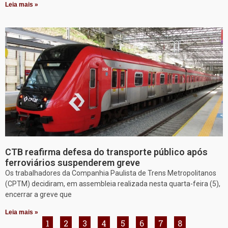
Leia mais »
CTB reafirma defesa do transporte público após
ferroviários suspenderem greve
Os trabalhadores da Companhia Paulista de Trens Metropolitanos
(CPTM) decidiram, em assembleia realizada nesta quarta-feira (5),
encerrar a greve que
Leia mais »
1
2
3
4
5
6
7
8