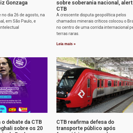
iz Gonzaga
sobre soberania nacional, aler
CTB
 no dia 26 de agosto, na
A crescente disputa geopolítica pelos
al, em São Paulo, e
chamados minerais críticos colocou o Bra
intelectual
no centro de uma corrida internacional p
terras raras.
Leia mais »
a o debate da CTB
CTB reafirma defesa do
ghali sobre os 20
transporte público após