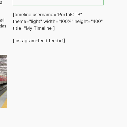
ta
[timeline username="PortalCTB"
sil
theme="light" width="100%" height="400"
elas
title="My Timeline"]
[instagram-feed feed=1]