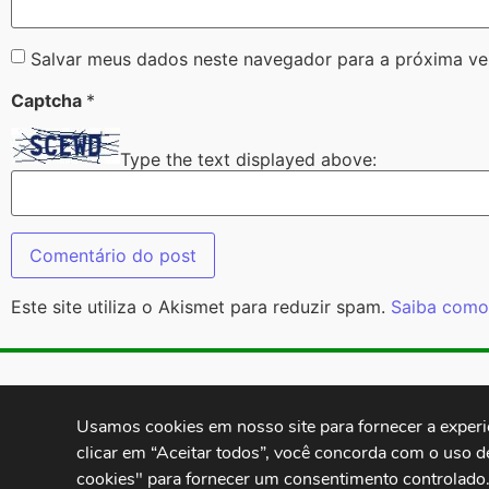
Salvar meus dados neste navegador para a próxima ve
Captcha
*
Type the text displayed above:
Este site utiliza o Akismet para reduzir spam.
Saiba como
Contatos:
secgeral@
Usamos cookies em nosso site para fornecer a experiên
clicar em “Aceitar todos”, você concorda com o uso d
cookies" para fornecer um consentimento controlado