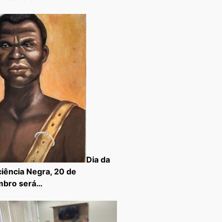
Dia da
iência Negra, 20 de
mbro será…