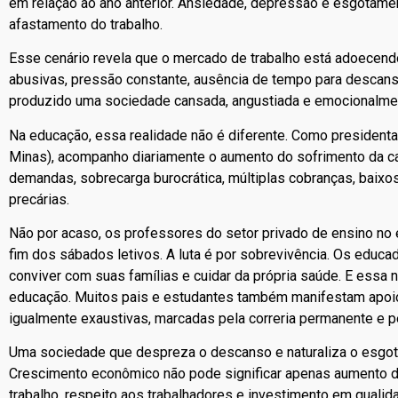
em relação ao ano anterior. Ansiedade, depressão e esgotame
afastamento do trabalho.
Esse cenário revela que o mercado de trabalho está adoecendo
abusivas, pressão constante, ausência de tempo para descans
produzido uma sociedade cansada, angustiada e emocionalmen
Na educação, essa realidade não é diferente. Como president
Minas), acompanho diariamente o aumento do sofrimento da c
demandas, sobrecarga burocrática, múltiplas cobranças, baixo
precárias.
Não por acaso, os professores do setor privado de ensino no 
fim dos sábados letivos. A luta é por sobrevivência. Os educ
conviver com suas famílias e cuidar da própria saúde. E essa
educação. Muitos pais e estudantes também manifestam apoio
igualmente exaustivas, marcadas pela correria permanente e pel
Uma sociedade que despreza o descanso e naturaliza o esgot
Crescimento econômico não pode significar apenas aumento de
trabalho, respeito aos trabalhadores e investimento em qualid