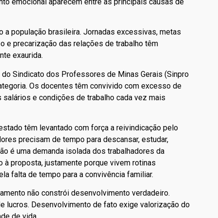
nto emocional aparecem entre as principais causas de
 a população brasileira. Jornadas excessivas, metas
o e precarização das relações de trabalho têm
te exaurida.
a do Sindicato dos Professores de Minas Gerais (Sinpro
ategoria. Os docentes têm convivido com excesso de
s salários e condições de trabalho cada vez mais
estado têm levantado com força a reivindicação pelo
adores precisam de tempo para descansar, estudar,
 não é uma demanda isolada dos trabalhadores da
 à proposta, justamente porque vivem rotinas
a falta de tempo para a convivência familiar.
amento não constrói desenvolvimento verdadeiro.
 lucros. Desenvolvimento de fato exige valorização do
ade de vida.