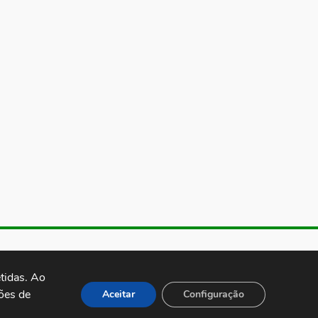
de Almeida, 1843, Sumaré São
 Brasil CEP: 01251-001
idas. Ao 
es de 
Aceitar
Configuração