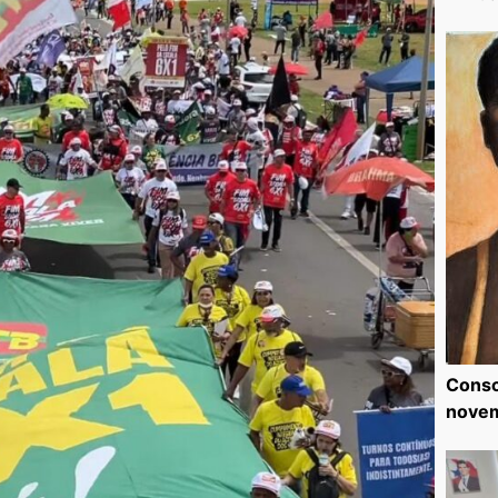
Consc
nove