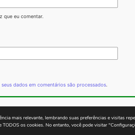
z que eu comentar.
 seus dados em comentários são processados
.
Rua Cardoso 
ctb.org.br
11 3874-0040
Paulo - SP -
cia mais relevante, lembrando suas preferências e visitas repet
e TODOS os cookies. No entanto, você pode visitar "Configuraçõ
.
Desenvolvido por: