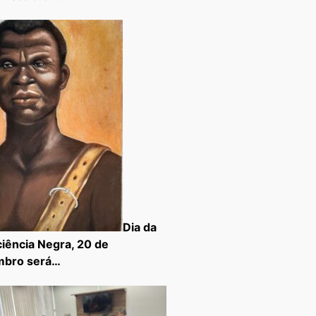
Dia da
iência Negra, 20 de
mbro será…