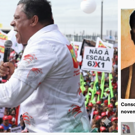
Consc
nove