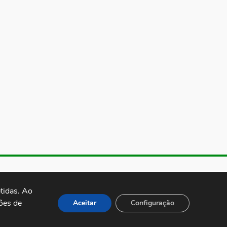
de Almeida, 1843, Sumaré São
 Brasil CEP: 01251-001
idas. Ao 
es de 
Aceitar
Configuração