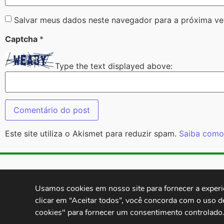
Salvar meus dados neste navegador para a próxima ve
Captcha
*
Type the text displayed above:
Este site utiliza o Akismet para reduzir spam.
Saiba como
Contatos:
secgeral@
Usamos cookies em nosso site para fornecer a experiên
clicar em “Aceitar todos”, você concorda com o uso d
cookies" para fornecer um consentimento controlado