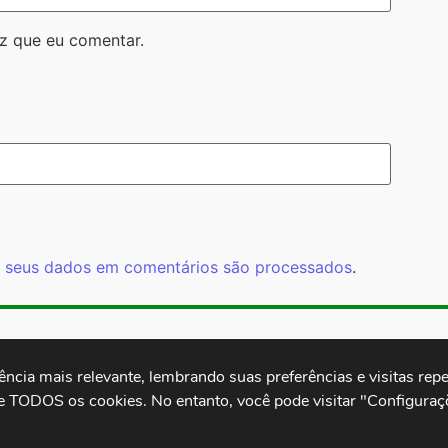
z que eu comentar.
 seus dados em comentários são processados
.
Rua Cardoso 
ctb.org.br
11 3874-0040
Paulo - SP -
cia mais relevante, lembrando suas preferências e visitas repet
e TODOS os cookies. No entanto, você pode visitar "Configuraçõ
.
Desenvolvido por: