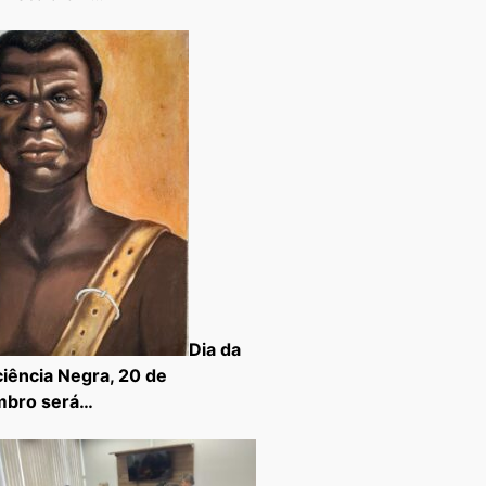
Dia da
iência Negra, 20 de
mbro será…