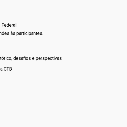
o Federal
indes às participantes.
tórico, desafios e perspectivas
da CTB