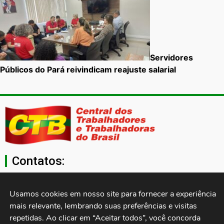
Servidores
Públicos do Pará reivindicam reajuste salarial
Contatos:
secgeral@ctb.org.br
Usamos cookies em nosso site para fornecer a experiência 
mais relevante, lembrando suas preferências e visitas 
11 3874-0040
repetidas. Ao clicar em “Aceitar todos”, você concorda 