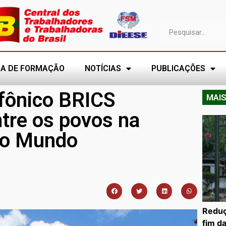
A DE FORMAÇÃO
NOTÍCIAS
PUBLICAÇÕES
nfônico BRICS
MAIS
ntre os povos na
do Mundo
Reduç
fim d