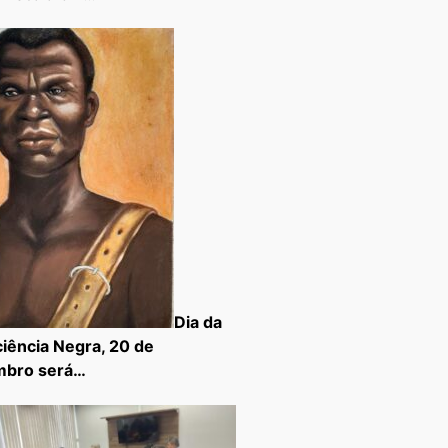
Dia da
iência Negra, 20 de
mbro será…