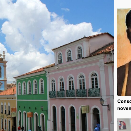
Consc
nove